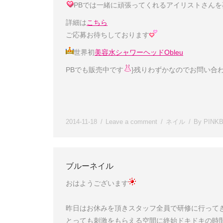
PBでは一緒に頑張ってくれるアイリストさん
詳細は
こちら
ご応募お待ちしております
世界初
美容水シャワーヘッドObleu
PBでも販売中です
}残りわずかなのでお問い合
2014-11-18
Leave a comment
ネイル
By
PINK
ブルーネイル
おはようございます
昨日はお休みを頂きスタッフ全員で研修に行って
とっても刺激をもらえる空間に終始ドキドキの時