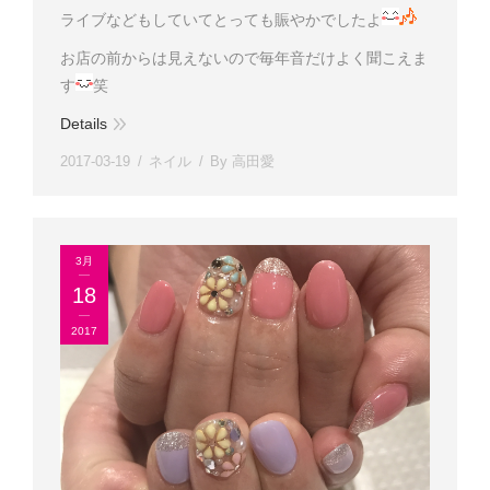
ライブなどもしていてとっても賑やかでしたよ
お店の前からは見えないので毎年音だけよく聞こえま
す
笑
Details
2017-03-19
ネイル
By
高田愛
3月
18
2017