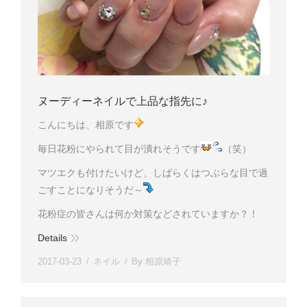
ヌーディーネイルで上品な指先に♪
こんにちは、相原です
毎日花粉にやられて目が潰れそうです
（笑）
マツエクも付けたいけど、しばらくはつぶらな目で過
ごすことになりそうだ～
花粉症の皆さんは何か対策などされていますか？！
Details
2017-03-23
ネイル
By
相原靖子