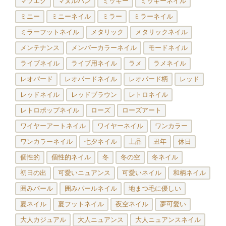
マツエク
マヌルパン
ミッキー
ミッキーネイル
ミニー
ミニーネイル
ミラー
ミラーネイル
ミラーフットネイル
メタリック
メタリックネイル
メンテナンス
メンバーカラーネイル
モードネイル
ライブネイル
ライブ用ネイル
ラメ
ラメネイル
レオパード
レオパードネイル
レオパード柄
レッド
レッドネイル
レッドブラウン
レトロネイル
レトロポップネイル
ローズ
ローズアート
ワイヤーアートネイル
ワイヤーネイル
ワンカラー
ワンカラーネイル
七夕ネイル
上品
丑年
休日
個性的
個性的ネイル
冬
冬の空
冬ネイル
初日の出
可愛いニュアンス
可愛いネイル
和柄ネイル
囲みパール
囲みパールネイル
地まつ毛に優しい
夏ネイル
夏フットネイル
夜空ネイル
夢可愛い
大人カジュアル
大人ニュアンス
大人ニュアンスネイル