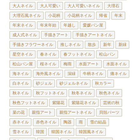
大人ネイル
大人可愛い
大人可愛いネイル
大理石
大理石風ネイル
小花柄
小花柄ネイル
帰省
年末
年末ネイル
年末年始
年越し
愛媛パン屋
成人式ネイル
手描きアート
手描きアートネイル
手描きフラワーネイル
推しネイル
散歩
新年
新緑
星空ネイル
春ネイル
春フットネイル
松山パン
松山パン屋
桜ネイル
梅雨
水面アート
水面ネイル
海ネイル
海外風ネイル
深緑
牛柄ネイル
痛ネイル
白ネイル
砂ジェル
砂ジェルネイル
秋カラー
秋ネイル
秋フットネイル
秋冬ネイル
秋色ネイル
秋色フットネイル
紫陽花
紫陽花ネイル
芸術の秋
菜の花
親指アート
親指アートネイル
貝殻パーツ
赤ネイル
赤色ネイル
陶器
雨
雪の結晶
雪ネイル
韓国
韓国ネイル
韓国風ネイル