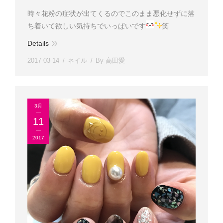
時々花粉の症状が出てくるのでこのまま悪化せずに落
ち着いて欲しい気持ちでいっぱいです
笑
Details
2017-03-14
ネイル
By
高田愛
3月
11
2017