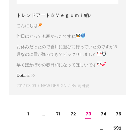
トレンドアート☆Ｍｅｇｕｍｉ編♪
こんにちは
昨日はとっても寒かったですね
お休みだったので香川に遊びに行っていたのですが３
月なのに雪が降ってきてビックリしました
早くぽかぽかの春日和になってほしいです
Details
2017-03-09
NEW DESIGN
By
高田愛
1
…
71
72
73
74
75
…
592