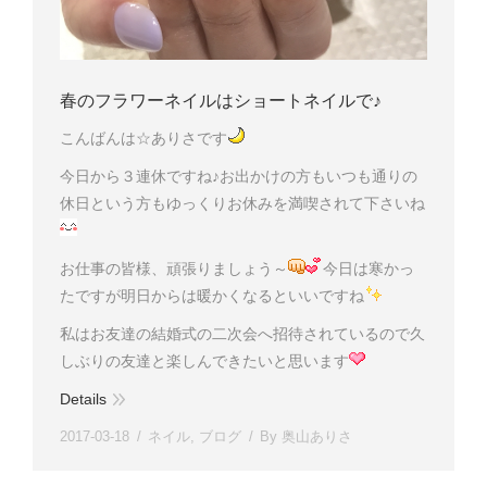
春のフラワーネイルはショートネイルで♪
こんばんは☆ありさです
今日から３連休ですね♪お出かけの方もいつも通りの
休日という方もゆっくりお休みを満喫されて下さいね
お仕事の皆様、頑張りましょう～
今日は寒かっ
たですが明日からは暖かくなるといいですね
私はお友達の結婚式の二次会へ招待されているので久
しぶりの友達と楽しんできたいと思います
Details
2017-03-18
ネイル
,
ブログ
By
奥山ありさ