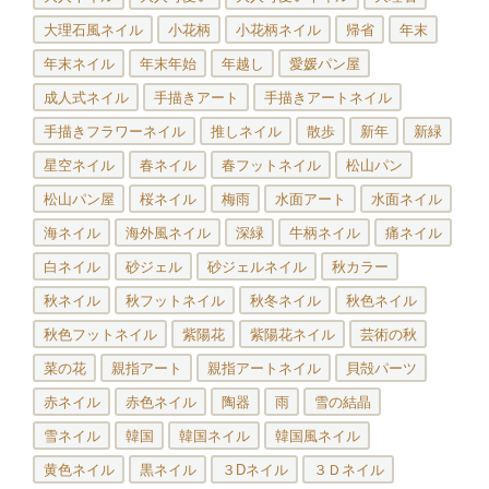
大理石風ネイル
小花柄
小花柄ネイル
帰省
年末
年末ネイル
年末年始
年越し
愛媛パン屋
成人式ネイル
手描きアート
手描きアートネイル
手描きフラワーネイル
推しネイル
散歩
新年
新緑
星空ネイル
春ネイル
春フットネイル
松山パン
松山パン屋
桜ネイル
梅雨
水面アート
水面ネイル
海ネイル
海外風ネイル
深緑
牛柄ネイル
痛ネイル
白ネイル
砂ジェル
砂ジェルネイル
秋カラー
秋ネイル
秋フットネイル
秋冬ネイル
秋色ネイル
秋色フットネイル
紫陽花
紫陽花ネイル
芸術の秋
菜の花
親指アート
親指アートネイル
貝殻パーツ
赤ネイル
赤色ネイル
陶器
雨
雪の結晶
雪ネイル
韓国
韓国ネイル
韓国風ネイル
黄色ネイル
黒ネイル
３Dネイル
３Ｄネイル