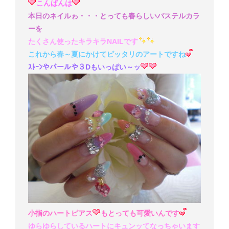
こんばんは
本日のネイルゎ・・・とっても春らしいパステルカラ
ーを
たくさん使ったキラキラNAILです
これから春～夏にかけてピッタリのアートですね
ｽﾄｰﾝやパールや３Dもいっぱい～ッ
小指のハートピアス
もとっても可愛いんです
ゆらゆらしているハートにキュンッてなっちゃいます