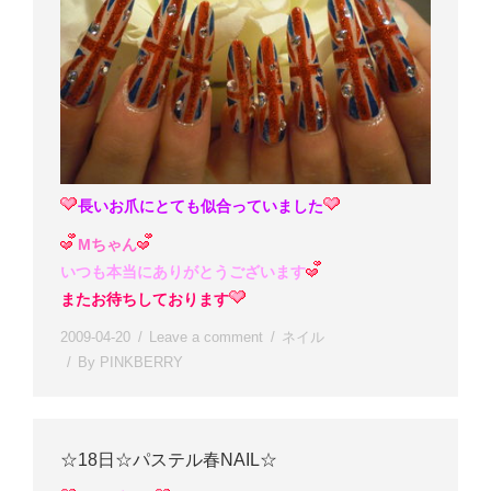
長いお爪にとても似合っていました
Mちゃん
いつも本当にありがとうございます
またお待ちしております
2009-04-20
Leave a comment
ネイル
By
PINKBERRY
☆18日☆パステル春NAIL☆