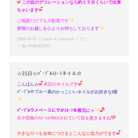
この位のデコレーションなら約１５分くらいで出来
ちゃいます
ご相談だけでも大歓迎です
皆様のお越しを心よりお待ちしております
2009-04-21
Leave a comment
デコ
By
PINKBERRY
☆21日☆ﾊﾟｰﾌﾟﾙｽﾄｰﾝネイル☆
こんばんゎ
本日のネイルです
ﾊﾟｰﾌﾟﾙやブルー系のかっこいいネイルがお好きなI様
ﾊﾟｰﾌﾟﾙラメべースにでかｽﾄｰﾝを根元にッ
丸や四角のｽﾄｰﾝがMIXされていて目を惹きますね
大きなｽﾄｰﾝも全体につけるとこんなに迫力がでます