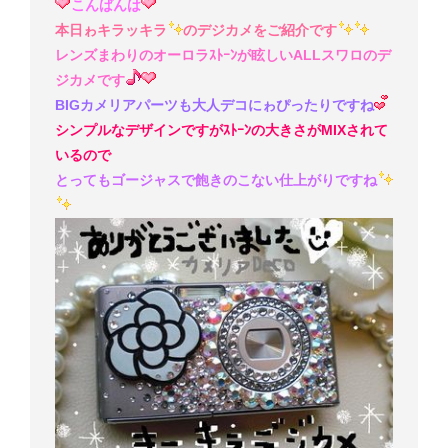
こんばんは
本日ゎキラッキラ
のデジカメをご紹介です
レンズまわりのオーロラｽﾄｰﾝが眩しいALLスワロのデ
ジカメです
BIGカメリアパーツも大人デコにゎぴったりですね
シンプルなデザインですがｽﾄｰﾝの大きさがMIXされて
いるので
とってもゴージャスで飽きのこない仕上がりですね