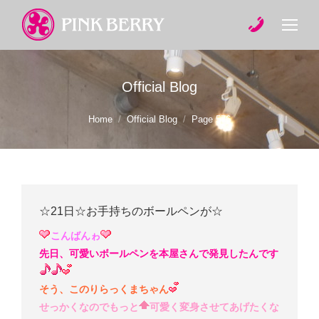
Official Blog
You are here:
Home
Official Blog
Page 576
☆21日☆お手持ちのボールペンが☆
こんばんゎ
先日、可愛いボールペンを本屋さんで発見したんです
そう、このりらっくまちゃん
せっかくなのでもっと
可愛く変身させてあげたくな