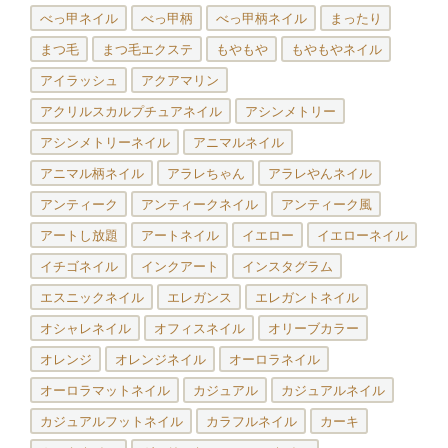
べっ甲ネイル
べっ甲柄
べっ甲柄ネイル
まったり
まつ毛
まつ毛エクステ
もやもや
もやもやネイル
アイラッシュ
アクアマリン
アクリルスカルプチュアネイル
アシンメトリー
アシンメトリーネイル
アニマルネイル
アニマル柄ネイル
アラレちゃん
アラレやんネイル
アンティーク
アンティークネイル
アンティーク風
アートし放題
アートネイル
イエロー
イエローネイル
イチゴネイル
インクアート
インスタグラム
エスニックネイル
エレガンス
エレガントネイル
オシャレネイル
オフィスネイル
オリーブカラー
オレンジ
オレンジネイル
オーロラネイル
オーロラマットネイル
カジュアル
カジュアルネイル
カジュアルフットネイル
カラフルネイル
カーキ