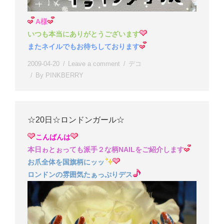
A様
いつも本当にありがとうございます
またネイルでもお待ちしております
2009-04-20
Leave a comment
デコ
By
PINKBERRY
☆20日☆ロンドンガール☆
こんばんは
本日ゎとぉっても派手２な柄NAILをご紹介します
お爪全体を国旗柄にッッ
ロンドンの雰囲気たぁっぷりデス