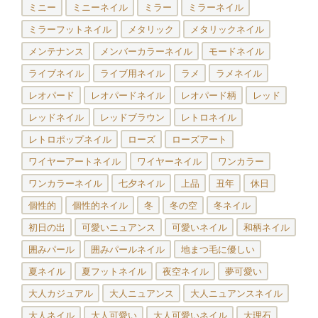
ミニー
ミニーネイル
ミラー
ミラーネイル
ミラーフットネイル
メタリック
メタリックネイル
メンテナンス
メンバーカラーネイル
モードネイル
ライブネイル
ライブ用ネイル
ラメ
ラメネイル
レオパード
レオパードネイル
レオパード柄
レッド
レッドネイル
レッドブラウン
レトロネイル
レトロポップネイル
ローズ
ローズアート
ワイヤーアートネイル
ワイヤーネイル
ワンカラー
ワンカラーネイル
七夕ネイル
上品
丑年
休日
個性的
個性的ネイル
冬
冬の空
冬ネイル
初日の出
可愛いニュアンス
可愛いネイル
和柄ネイル
囲みパール
囲みパールネイル
地まつ毛に優しい
夏ネイル
夏フットネイル
夜空ネイル
夢可愛い
大人カジュアル
大人ニュアンス
大人ニュアンスネイル
大人ネイル
大人可愛い
大人可愛いネイル
大理石