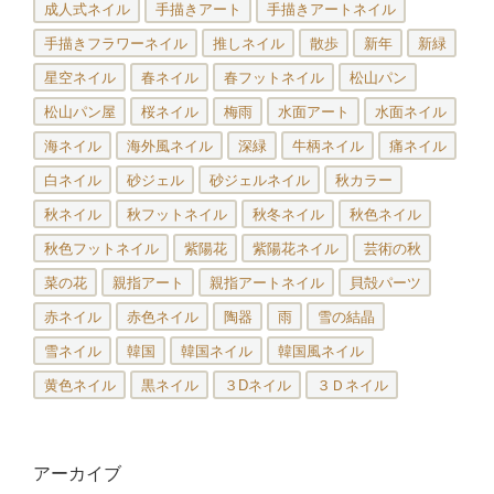
成人式ネイル
手描きアート
手描きアートネイル
手描きフラワーネイル
推しネイル
散歩
新年
新緑
星空ネイル
春ネイル
春フットネイル
松山パン
松山パン屋
桜ネイル
梅雨
水面アート
水面ネイル
海ネイル
海外風ネイル
深緑
牛柄ネイル
痛ネイル
白ネイル
砂ジェル
砂ジェルネイル
秋カラー
秋ネイル
秋フットネイル
秋冬ネイル
秋色ネイル
秋色フットネイル
紫陽花
紫陽花ネイル
芸術の秋
菜の花
親指アート
親指アートネイル
貝殻パーツ
赤ネイル
赤色ネイル
陶器
雨
雪の結晶
雪ネイル
韓国
韓国ネイル
韓国風ネイル
黄色ネイル
黒ネイル
３Dネイル
３Ｄネイル
アーカイブ