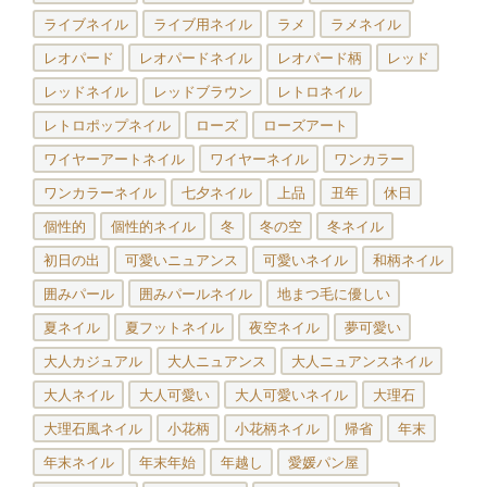
ライブネイル
ライブ用ネイル
ラメ
ラメネイル
レオパード
レオパードネイル
レオパード柄
レッド
レッドネイル
レッドブラウン
レトロネイル
レトロポップネイル
ローズ
ローズアート
ワイヤーアートネイル
ワイヤーネイル
ワンカラー
ワンカラーネイル
七夕ネイル
上品
丑年
休日
個性的
個性的ネイル
冬
冬の空
冬ネイル
初日の出
可愛いニュアンス
可愛いネイル
和柄ネイル
囲みパール
囲みパールネイル
地まつ毛に優しい
夏ネイル
夏フットネイル
夜空ネイル
夢可愛い
大人カジュアル
大人ニュアンス
大人ニュアンスネイル
大人ネイル
大人可愛い
大人可愛いネイル
大理石
大理石風ネイル
小花柄
小花柄ネイル
帰省
年末
年末ネイル
年末年始
年越し
愛媛パン屋