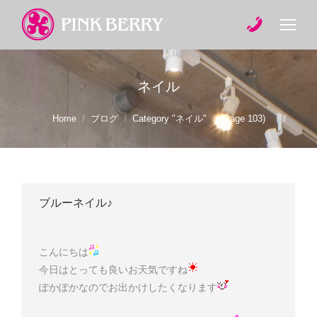
ネイル
You are here:
Home
ブログ
Category "ネイル"
(Page 103)
ブルーネイル♪
こんにちは
今日はとっても良いお天気ですね
ぽかぽかなのでお出かけしたくなります