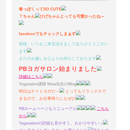
春っぽくってSO CUTE
Ｔちゃん
ひげちゃんとっても可愛かったね～
facebooでもチェックしまぁす
皆様、いつもご来店頂きましてありがとうござい
ます
またのお越しを心よりお待ちしております
PBヨガサロン始まりました
詳細はこちら
Yogasalon講師 Misa先生のBlog
明日はナイトヨガだ～
とってもリラックスで
きるので、お仕事帰りにもぜひ
PBホームページもリニューアル
こちら
から
Yogasalonの詳細も見やすく、わかりやすいっ