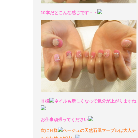
10本だとこんな感じです・・
Ｈ様
ネイルも新しくなって気分が上がりますね
お仕事頑張ってください
次にＨ様
ベージュの天然石風マーブルは大人チ
ックな仕上がりに