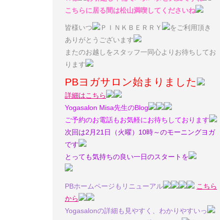
こちらに居る間は松山満喫してくださいね
皆様いつ
ＰＩＮＫＢＥＲＲＹ
をご利用頂き
ありがとうございます
またのお越しをスタッフ一同心よりお待ちしてお
ります
PBヨガサロン始まりました
詳細はこちら
Yogasalon Misa先生のBlog
ご予約のお電話もお気軽にお待ちしております
次回は2月21日（火曜）10時～のモーニングヨガ
です
とっても気持ちの良い一日のスタートを
PBホームページもリニューアル
こちら
から
Yogasalonの詳細も見やすく、わかりやすいっ