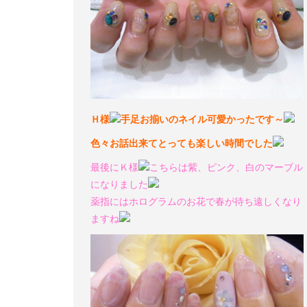
Ｈ様
手足お揃いのネイル可愛かったです～
色々お話出来てとっても楽しい時間でした
最後にＫ様
こちらは紫、ピンク、白のマーブル
になりました
薬指にはホログラムのお花で春が待ち遠しくなり
ますね