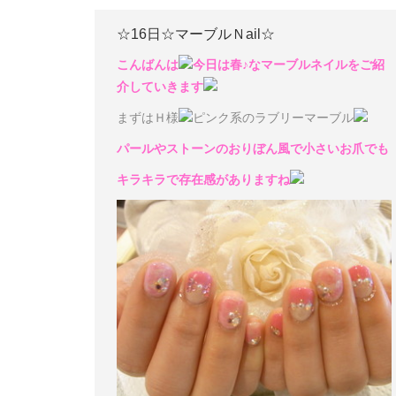
☆16日☆マーブルＮail☆
こんばんは
今日は春♪なマーブルネイルをご紹
介していきます
まずはＨ様
ピンク系のラブリーマーブル
パールやストーンのおりぼん風で小さいお爪でも
キラキラで存在感がありますね