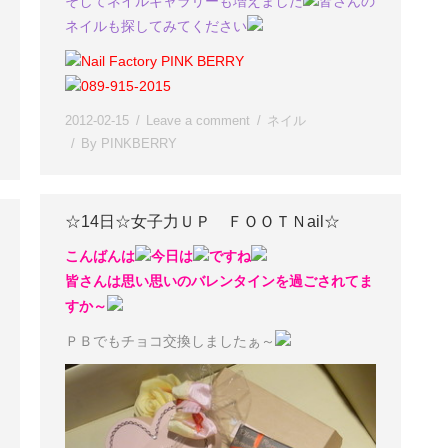
そしてネイルギャラリーも増えました
皆さんの
ネイルも探してみてください
Nail Factory PINK BERRY
089-915-2015
2012-02-15
Leave a comment
ネイル
By
PINKBERRY
☆14日☆女子力ＵＰ ＦＯＯＴＮail☆
こんばんは
今日は
ですね
皆さんは思い思いのバレンタインを過ごされてま
すか～
ＰＢでもチョコ交換しましたぁ～