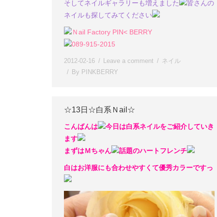
そしてネイルギャラリーも増えました
皆さんの
ネイルも探してみてください
Ｎail Factory PIN< BERRY
089-915-2015
2012-02-16
Leave a comment
ネイル
By
PINKBERRY
☆13日☆白系Ｎail☆
こんばんは
今日は白系ネイルをご紹介していき
ます
まずはＭちゃん
話題のハートフレンチ
白はお洋服にも合わせやすくて優秀カラーですっ