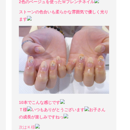
2色のベージュを使ったＷフレンチネイル
ストーンの色合いも柔らかな雰囲気で優しく光り
ます
10本でこんな感じです
Ｔ様
いつもありがとうございます
お子さん
の成長が楽しみですねっ
次はＫ様