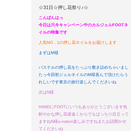
☆31日☆押し花祭り♪☆
こんばんはっ
今日は
只今キャンペーン中のカルジェルFOOTネ
イルの特集です
人気NO，1の押し花ネイルをお届けします
まずはM様
パステルの押し花をたっぷり敷き詰めちゃいまし
たっ
今回初ジェルネイルのM様
喜んで頂けたらう
れしいです
東京の旅行楽しんでくださいね
次はN様
HANDにFOOTにいつもありがとうございます
色
鮮やかな押し花達
遠くからでもばっちり目立って
ますね
N様a-nation楽しみですね
またお話聞かせ
てくださいね