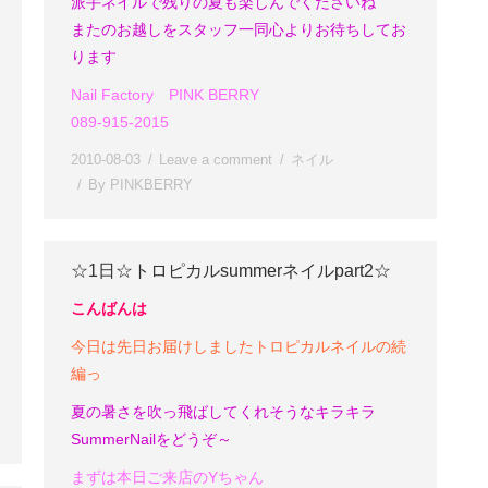
派手ネイルで残りの夏も楽しんでくださいね
またのお越しをスタッフ一同心よりお待ちしてお
ります
Nail Factory PINK BERRY
089-915-2015
2010-08-03
Leave a comment
ネイル
By
PINKBERRY
☆1日☆トロピカルsummerネイルpart2☆
こんばんは
今日は先日お届けしましたトロピカルネイルの続
編っ
夏の暑さを吹っ飛ばしてくれそうなキラキラ
SummerNailをどうぞ～
まずは本日ご来店のYちゃん