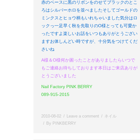
赤のベースに黒のリボンをのせて
ブラックのとこ
ろはシルバーホロを並べました
そしてゴールドの
ミンクスとヒョウ柄もいれちゃいました
気分はロ
ックっ
一足早く秋を先取りのO様
とっても可愛か
ったですよ
楽しいお話をいつもありがとうござい
ます
お体しんどい時ですが、十分気をつけてくだ
さいね
A様＆O様
何か困ったことがありましたらいつで
もご連絡お待ちしております
本日はご来店ありが
とうございました
Nail Factory PINK BERRY
089-915-2015
2010-08-02
Leave a comment
ネイル
By
PINKBERRY