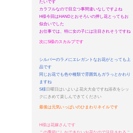
たいです
カラフルなので目立つ事間違いなしですよね
H様
今回はHANDとおそろいの押し花とってもお
似合いでした
お仕事では、特に女の子には注目されそうですね
次にS様のスカルプです
シルバーのラメにエレガントなお花がとっても上
品です
同じお花でも色や種類で雰囲気もガラっとかわり
ますね
S様
日曜日はいよいよ花火大会ですね
浴衣をシッ
クにきめて楽しんできてください
最後は元気いっぱいのひまわりネイルです
H様は花嫁さんです
この季節にしかできないお花なので注目されるこ