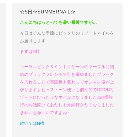
☆5日☆SUMMERNAIL☆
こんにちはっ
とっても暑い最近ですが…
今日はそんな季節にピッタリのリゾートネイルを
お届けします
まずはH様
コーラルピンク＆ミントグリーンのマーブルに細
めのブラックフレンチで引き締めました
ブラック
を入れることで雰囲気も変わってオシャレ度が上
がりますよねっ
ストーン使いも個性的でGOOD
リ
ゾートにぴったりなネイルになりましたね
H様
旅
行のお話聞いてあたしも沖縄行きたくなりました
きれいな海いいですよね～
続いてはN様