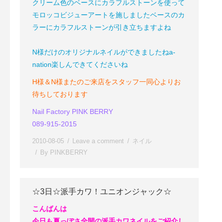
クリーム色のベースにカラフルストーンを使って
モロッコビジューアートを施しました
ベースのカ
ラーにカラフルストーンが引き立ちますよね
N様だけのオリジナルネイルができましたね
a-
nation楽しんできてくださいね
H様＆N様
またのご来店をスタッフ一同心よりお
待ちしております
Nail Factory PINK BERRY
089-915-2015
2010-08-05
Leave a comment
ネイル
By
PINKBERRY
☆3日☆派手カワ！ユニオンジャック☆
こんばんは
今日も夏っぽさ全開の派手カワネイルをご紹介し