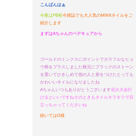
こんばんはぁ
今夜はPB初
今雑誌でも大人気のMINXネイルをご
紹介します
まずはAちゃんのペデキュアから
ゴールドのミンクスにポイントでカラフルなヒョ
ウ柄をプラスしました
根元にブラックのストーン
を置いてひきしめて
他の人と差をつけたとっても
かわいいネイルになりましたね
Aちゃん
いつもありがとうございます
花火大会行
けるといいですね
そのときもネイルキラキラで目
立っちゃってくださいね
続いてはO様