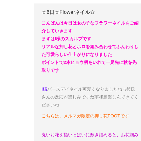
☆6日☆Flowerネイル☆
こんばんは
今日は女の子なフラワーネイルをご紹
介していきます
まずはI様のスカルプです
リアルな押し花とホロを組み合わせてふんわりし
た可愛らしい仕上がりになりました
ポイントで2本ヒョウ柄をいれて一足先に秋を先
取りです
I様
バースデイネイル可愛くなりましたねっ
彼氏
さんの反応が楽しみですね
宇和島楽しんできてく
ださいね
こちらは、メルマガ限定の押し花FOOTです
丸いお花を指いっぱいに敷き詰めると、お花畑み