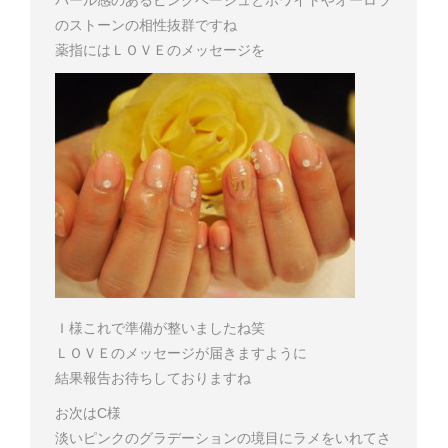
パール感のあるピンクベージュとホワイトやオーロラ
のストーンの相性抜群ですね
薬指にはＬＯＶＥのメッセージを
Ｉ様
これで準備が整いましたね
笑
ＬＯＶＥのメッセージが届きますように
結果報告お待ちしておりますね
お次はC様
淡いピンクのグラデーションの境目にラメをいれてさ