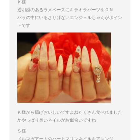
Ｋ様
透明感のあるラメベースにキラキラパーツをＯＮ
バラの中にいるさりげないエンジェルちゃんがポイン
トです
Ｋ様
から揚げおいしいですよね
たくさん食べれました
か
やっぱり長いネイルがお似合いですね
Ｓ様
メルマガアートのハートマリンネイルをアレンジ