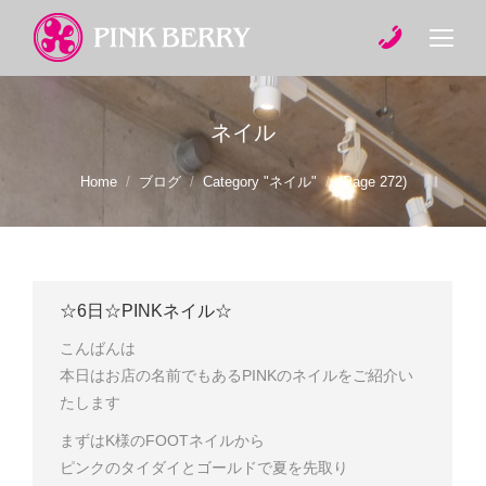
ネイル
You are here:
Home
ブログ
Category "ネイル"
(Page 272)
☆6日☆PINKネイル☆
こんばんは
本日はお店の名前でもあるPINKのネイルをご紹介い
たします
まずはK様のFOOTネイルから
ピンクのタイダイとゴールドで夏を先取り