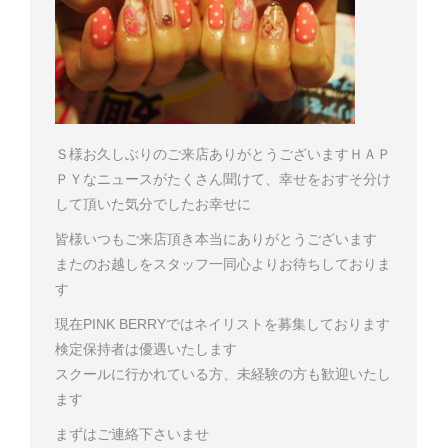
Ｓ様
お久しぶりのご来店ありがとうございます
ＨＡＰ
ＰＹなニュースがたくさん聞けて、幸せをおすそ分け
して頂いた気分でした
お幸せに
皆様いつもご来店頂き本当にありがとうございます
またのお越しをスタッフ一同心よりお待ちしておりま
す
現在PINK BERRYではネイリストを募集しております
検定保持者は優遇いたします
スクールに行かれている方、未経験の方も歓迎いたし
ます
まずはご連絡下さいませ