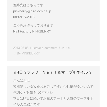
連絡先はこちらです↓
pinkberry@bird.ocn.ne.jp
089-915-2015
ご応募お待ちしております
Nail Factory PINKBERRY
2013-05-05
Leave a comment
ネイル
By
PINKBERRY
☆4日☆フラワーＮａｉｌ＆マーブルネイル☆
こんばんは
皆様楽しいＧＷをお過ごしですか
少し風が冷たいので
体調などお気をつけ下さい
本日は昨日に続いてお花のアートと人気のマーブルネ
イルのご紹介です