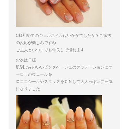
C様
初めてのジェルネイルはいかがでしたか？ご家族
の反応が楽しみですね
ご主人といつまでも仲良しで憧れます
お次はＴ様
肌馴染みのいいピンクベージュのグラデーションにオ
ーロラのヴェールを
ロココシールやスタッズをＯＮして大人っぽい雰囲気
になりました