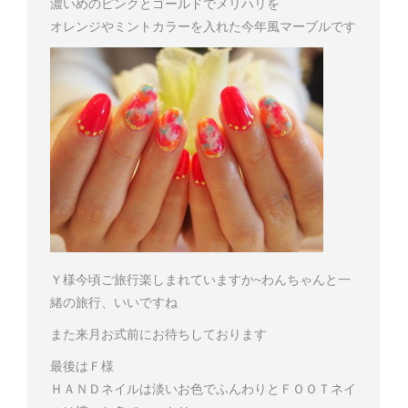
濃いめのピンクとゴールドでメリハリを
オレンジやミントカラーを入れた今年風マーブルです
Ｙ様
今頃ご旅行楽しまれていますか~
わんちゃんと一
緒の旅行、いいですね
また来月お式前にお待ちしております
最後はＦ様
ＨＡＮＤネイルは淡いお色でふんわりと
ＦＯＯＴネイ