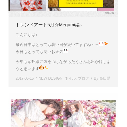
トレンドアート5月☆Megumi編♪
こんにちは♪
最近日中はとっても暑い日が続いてますね～っ
今日もとっても良いお天気
今年も紫外線に気をつけながらたくさんお出かけしよ
うと思います
2017-05-15
NEW DESIGN
,
ネイル
,
ブログ
By
高田愛