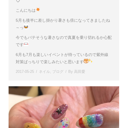
♡
こんにちは
5月も後半に差し掛かり暑さも倍になってきましたね
～っ
今でもバテそうな暑さなので真夏を乗り切れるか心配
です
6月も7月も楽しいイベントが待っているので紫外線
対策ばっちりで楽しみたいと思います
2017-05-25
ネイル
,
ブログ
By
高田愛