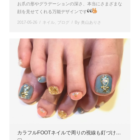
お爪の形やグラデーションの深さ、本当にさまざまな
顔を見せてくれる万能デザインです
2017-05-26
ネイル
,
ブログ
By
奥山ありさ
カラフルFOOTネイルで周りの視線も釘づけ…