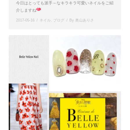
今日はとっても派手～なキラキラ可愛いネイルをご紹
介しますね
2017-05-16
ネイル
,
ブログ
By
奥山ありさ