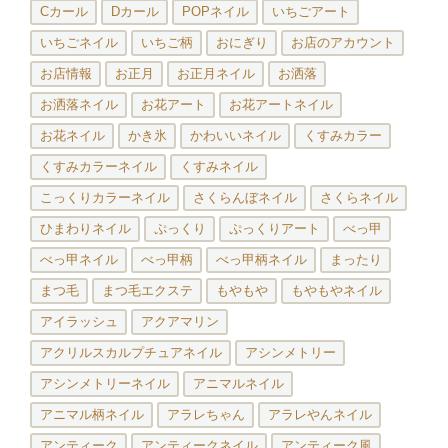
Cカール
Dカール
POPネイル
いちごアート
いちごネイル
いちご柄
おにぎり
お店のアカウント
お店情報
お正月
お正月ネイル
お洒落
お洒落ネイル
お花アート
お花アートネイル
お花ネイル
かき氷
かわいいネイル
くすみカラー
くすみカラーネイル
くすみネイル
こっくりカラーネイル
さくらんぼネイル
さくらネイル
ひまわりネイル
ぷっくり
ぷっくりアート
べっ甲
べっ甲ネイル
べっ甲柄
べっ甲柄ネイル
まったり
まつ毛
まつ毛エクステ
もやもや
もやもやネイル
アイラッシュ
アクアマリン
アクリルスカルプチュアネイル
アシンメトリー
アシンメトリーネイル
アニマルネイル
アニマル柄ネイル
アラレちゃん
アラレやんネイル
アンティーク
アンティークネイル
アンティーク風