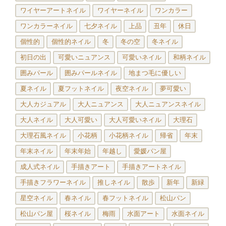
ワイヤーアートネイル
ワイヤーネイル
ワンカラー
ワンカラーネイル
七夕ネイル
上品
丑年
休日
個性的
個性的ネイル
冬
冬の空
冬ネイル
初日の出
可愛いニュアンス
可愛いネイル
和柄ネイル
囲みパール
囲みパールネイル
地まつ毛に優しい
夏ネイル
夏フットネイル
夜空ネイル
夢可愛い
大人カジュアル
大人ニュアンス
大人ニュアンスネイル
大人ネイル
大人可愛い
大人可愛いネイル
大理石
大理石風ネイル
小花柄
小花柄ネイル
帰省
年末
年末ネイル
年末年始
年越し
愛媛パン屋
成人式ネイル
手描きアート
手描きアートネイル
手描きフラワーネイル
推しネイル
散歩
新年
新緑
星空ネイル
春ネイル
春フットネイル
松山パン
松山パン屋
桜ネイル
梅雨
水面アート
水面ネイル