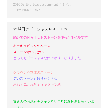
2010-02-15
Leave a comment
ネイル
By
PINKBERRY
☆14日☆ゴージャスＮＡＩＬ☆
続いてのＮＡＩＬもストーンを使ったネイルです
キラキラピンクのベースに
ストーンがいっぱい
とってもゴージャスな仕上がりになりました
クラウンや立体のストーン
デカストーンも盛りたくさん
思わず見とれちゃうキラキラ感
皆さんのお爪もキラキラＣＵＴＥに変身させちゃいま
しょう