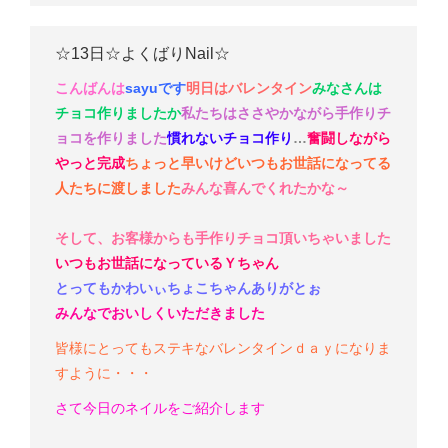
☆13日☆よくばりNail☆
こんばんは
sayuです
明日はバレンタイン
みなさんは
チョコ作りましたか
私たちはささやかながら手作りチ
ョコ
を作りました
慣れないチョコ作り
…
奮闘しながら
やっと完成
ちょっと早いけどいつもお世話になってる
人たちに渡しました
みんな喜んでくれたかな～
そして、お客様からも手作りチョコ頂いちゃいました
いつもお世話になっているＹちゃん
とってもかわいぃちょこちゃん
ありがとぉ
みんなでおいしくいただきました
皆様にとってもステキなバレンタインｄａｙになりま
すように・・・
さて今日のネイルをご紹介します