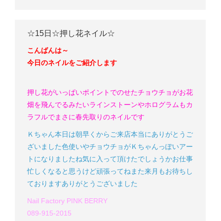
☆15日☆押し花ネイル☆
こんばんは～
今日のネイルをご紹介します
押し花がいっぱい
ポイントでのせたチョウチョがお花
畑を飛んでるみたい
ラインストーンやホログラムもカ
ラフルでまさに春
先取りのネイルです
Ｋちゃん
本日は朝早くからご来店本当にありがとうご
ざいました
色使いやチョウチョがＫちゃんっぽいアー
トになりましたね
気に入って頂けたでしょうか
お仕事
忙しくなると思うけど頑張ってね
また来月もお待ちし
ております
ありがとうございました
Nail Factory PINK BERRY
089-915-2015