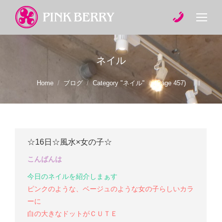
ネイル
You are here:
Home
ブログ
Category "ネイル"
(Page 457)
☆16日☆風水×女の子☆
こんばんは
今日のネイルを紹介しまぁす
ピンクのような、ベージュのような女の子らしいカラ
ーに
白の大きなドットがＣＵＴＥ