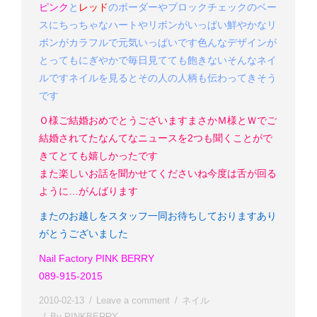
ピンク
と
レッド
のボーダーやブロックチェックのベー
スにちっちゃなハートやリボンがいっぱい
鮮やかなリ
ボンがカラフルで元気いっぱいです
色んなデザインが
とってもにぎやかで毎日見てても飽きない
そんなネイ
ルです
ネイルを見るとその人の人柄も伝わってきそう
です
Ｏ様
ご結婚おめでとうございます
まさかＭ様とＷでご
結婚されてたなんて
なニュースを2つも聞くことがで
きてとても嬉しかったです
また楽しいお話を聞かせてくださいね
今度は舌が回る
ように…がんばります
またのお越しをスタッフ一同お待ちしております
あり
がとうございました
Nail Factory PINK BERRY
089-915-2015
2010-02-13
Leave a comment
ネイル
By
PINKBERRY