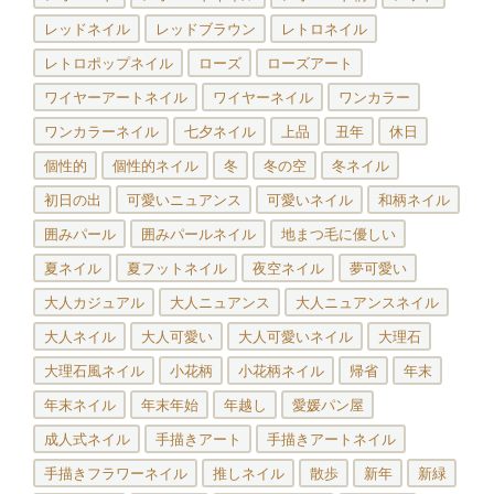
レッドネイル
レッドブラウン
レトロネイル
レトロポップネイル
ローズ
ローズアート
ワイヤーアートネイル
ワイヤーネイル
ワンカラー
ワンカラーネイル
七夕ネイル
上品
丑年
休日
個性的
個性的ネイル
冬
冬の空
冬ネイル
初日の出
可愛いニュアンス
可愛いネイル
和柄ネイル
囲みパール
囲みパールネイル
地まつ毛に優しい
夏ネイル
夏フットネイル
夜空ネイル
夢可愛い
大人カジュアル
大人ニュアンス
大人ニュアンスネイル
大人ネイル
大人可愛い
大人可愛いネイル
大理石
大理石風ネイル
小花柄
小花柄ネイル
帰省
年末
年末ネイル
年末年始
年越し
愛媛パン屋
成人式ネイル
手描きアート
手描きアートネイル
手描きフラワーネイル
推しネイル
散歩
新年
新緑