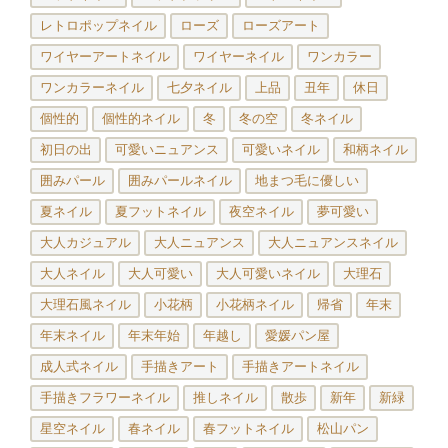
レトロポップネイル
ローズ
ローズアート
ワイヤーアートネイル
ワイヤーネイル
ワンカラー
ワンカラーネイル
七夕ネイル
上品
丑年
休日
個性的
個性的ネイル
冬
冬の空
冬ネイル
初日の出
可愛いニュアンス
可愛いネイル
和柄ネイル
囲みパール
囲みパールネイル
地まつ毛に優しい
夏ネイル
夏フットネイル
夜空ネイル
夢可愛い
大人カジュアル
大人ニュアンス
大人ニュアンスネイル
大人ネイル
大人可愛い
大人可愛いネイル
大理石
大理石風ネイル
小花柄
小花柄ネイル
帰省
年末
年末ネイル
年末年始
年越し
愛媛パン屋
成人式ネイル
手描きアート
手描きアートネイル
手描きフラワーネイル
推しネイル
散歩
新年
新緑
星空ネイル
春ネイル
春フットネイル
松山パン