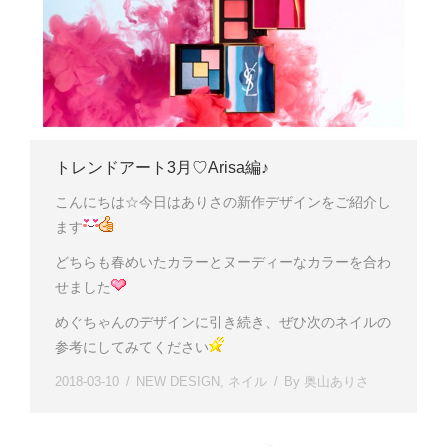
トレンドアート3月♡Arisa編♪
こんにちは☆今日はありさの新作デザインをご紹介し
ます
どちらも春めいたカラーとヌーディーなカラーを合わ
せました
めぐちゃんのデザインに引き続き、ぜひ次のネイルの
参考にしてみてください
2018-03-10
NEW DESIGN
,
ネイル
By
奥山ありさ