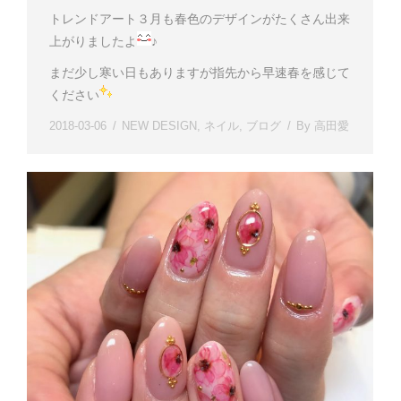
トレンドアート３月も春色のデザインがたくさん出来
上がりましたよ
♪
まだ少し寒い日もありますが指先から早速春を感じて
ください
2018-03-06
NEW DESIGN
,
ネイル
,
ブログ
By
高田愛