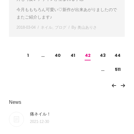
今月ももちろん可愛い♡新作が出来あがりましたので
またご紹介します♪
2018-03-04
ネイル
,
ブログ
By
奥山ありさ
1
…
40
41
42
43
44
…
511
News
痛ネイル！
2021-12-30