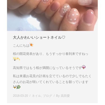
大人かわいいショートネイル♡
こんにちは
桜の開花発表があり、もうすっかり春到来ですねっ
高知県ではもう桜が満開になっているそうです
私は来週お花見の計画を立てているので少しでもたく
さんのお花が咲いてくれていることを願っています
2018-03-20
ネイル
,
ブログ
By
高田愛