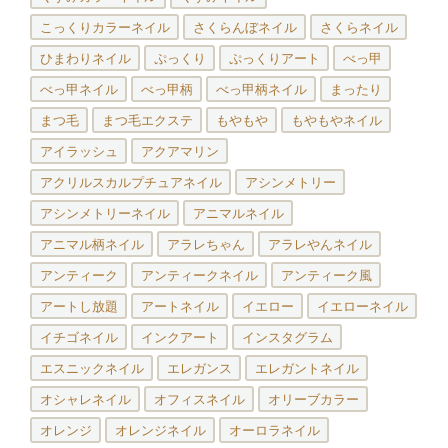
こっくりカラーネイル
さくらんぼネイル
さくらネイル
ひまわりネイル
ぷっくり
ぷっくりアート
べっ甲
べっ甲ネイル
べっ甲柄
べっ甲柄ネイル
まったり
まつ毛
まつ毛エクステ
もやもや
もやもやネイル
アイラッシュ
アクアマリン
アクリルスカルプチュアネイル
アシンメトリー
アシンメトリーネイル
アニマルネイル
アニマル柄ネイル
アラレちゃん
アラレやんネイル
アンティーク
アンティークネイル
アンティーク風
アートし放題
アートネイル
イエロー
イエローネイル
イチゴネイル
インクアート
インスタグラム
エスニックネイル
エレガンス
エレガントネイル
オシャレネイル
オフィスネイル
オリーブカラー
オレンジ
オレンジネイル
オーロラネイル