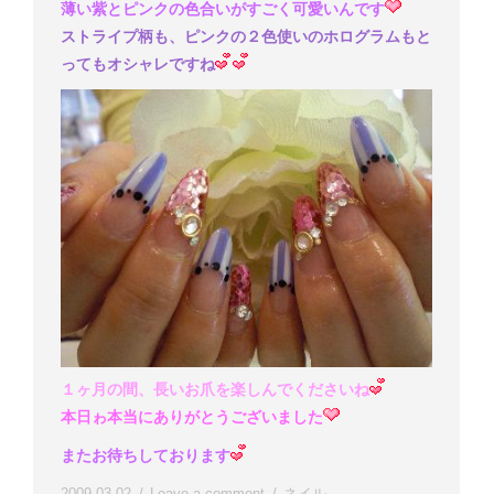
薄い紫とピンクの色合いがすごく可愛いんです
ストライプ柄も、ピンクの２色使いのホログラムもと
ってもオシャレですね
１ヶ月の間、長いお爪を楽しんでくださいね
本日ゎ本当にありがとうございました
またお待ちしております
2009-03-02
Leave a comment
ネイル