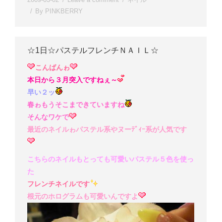
By
PINKBERRY
☆1日☆パステルフレンチＮＡＩＬ☆
こんばんゎ
本日から３月突入ですねぇ～
早い２ッ
春ゎもうそこまできていますね
そんなワケで
最近のネイルゎパステル系やヌーﾃﾞｨｰ系が人気です
こちらのネイルもとっても可愛いパステル５色を使っ
た
フレンチネイルです
根元のホログラムも可愛いんですよ