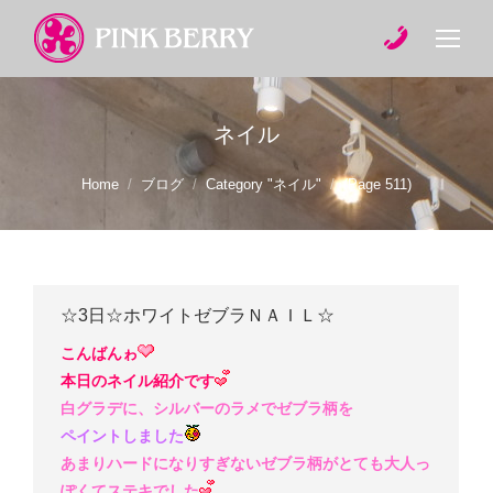
ネイル
You are here:
Home
ブログ
Category "ネイル"
(Page 511)
☆3日☆ホワイトゼブラＮＡＩＬ☆
こんばんゎ
本日のネイル紹介です
白グラデに、シルバーのラメでゼブラ柄を
ペイントしました
あまりハードになりすぎないゼブラ柄がとても大人っ
ぽくてステキでした