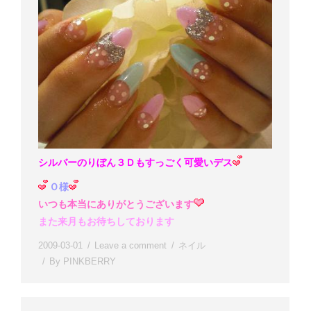
シルバーのりぼん３Ｄもすっごく可愛いデス
Ｏ様
いつも本当にありがとうございます
また来月もお待ちしております
2009-03-01
Leave a comment
ネイル
By
PINKBERRY