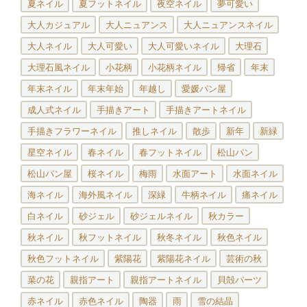
夏ネイル
夏フットネイル
夜空ネイル
夢可愛い
大人カジュアル
大人ニュアンス
大人ニュアンスネイル
大人ネイル
大人可愛い
大人可愛いネイル
大理石
大理石風ネイル
小花柄
小花柄ネイル
帰省
年末
年末ネイル
年末年始
年越し
愛媛パン屋
成人式ネイル
手描きアート
手描きアートネイル
手描きフラワーネイル
推しネイル
散歩
新年
新緑
星空ネイル
春ネイル
春フットネイル
松山パン
松山パン屋
桜ネイル
梅雨
水面アート
水面ネイル
海ネイル
海外風ネイル
深緑
牛柄ネイル
痛ネイル
白ネイル
砂ジェル
砂ジェルネイル
秋カラー
秋ネイル
秋フットネイル
秋冬ネイル
秋色ネイル
秋色フットネイル
紫陽花
紫陽花ネイル
芸術の秋
菜の花
親指アート
親指アートネイル
貝殻パーツ
赤ネイル
赤色ネイル
陶器
雨
雪の結晶