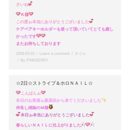
さいね
Ｋ様
この度ゎ本当にありがとうございました
ケアベアキーホルダーも使って頂いていてとても嬉し
かったです
またお待ちしております
2009-03-03
Leave a comment
ネイル
By
PINKBERRY
☆2日☆ストライプ＆ホロＮＡＩＬ☆
こんばんゎ
本日のお客様ゎ新居浜から来てくださいました
仲良し姉妹のＭ様
本日ゎ本当にありがとうございました
春らしいＮＡＩＬに仕上がりました