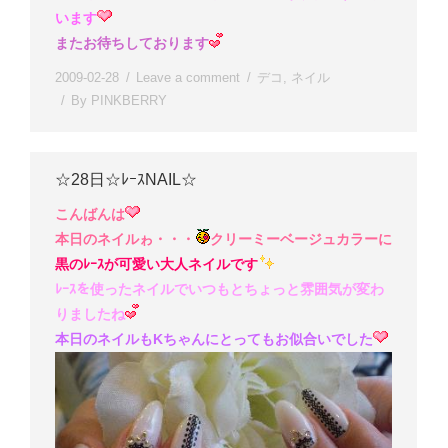
います
またお待ちしております
2009-02-28
Leave a comment
デコ
,
ネイル
By
PINKBERRY
☆28日☆ﾚｰｽNAIL☆
こんばんは
本日のネイルゎ・・・
クリーミーベージュカラーに
黒のﾚｰｽが可愛い大人ネイルです
ﾚｰｽを使ったネイルでいつもとちょっと雰囲気が変わ
りましたね
本日のネイルもKちゃんにとってもお似合いでした