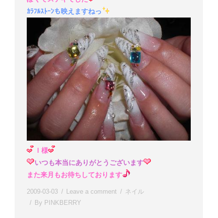
ｶﾗﾌﾙｽﾄｰﾝも映えますねっ
Ｉ様
いつも本当にありがとうございます
また来月もお待ちしております
2009-03-03
Leave a comment
ネイル
By
PINKBERRY