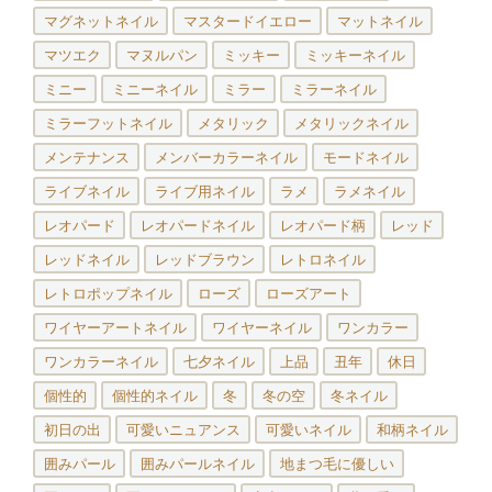
マグネットネイル
マスタードイエロー
マットネイル
マツエク
マヌルパン
ミッキー
ミッキーネイル
ミニー
ミニーネイル
ミラー
ミラーネイル
ミラーフットネイル
メタリック
メタリックネイル
メンテナンス
メンバーカラーネイル
モードネイル
ライブネイル
ライブ用ネイル
ラメ
ラメネイル
レオパード
レオパードネイル
レオパード柄
レッド
レッドネイル
レッドブラウン
レトロネイル
レトロポップネイル
ローズ
ローズアート
ワイヤーアートネイル
ワイヤーネイル
ワンカラー
ワンカラーネイル
七夕ネイル
上品
丑年
休日
個性的
個性的ネイル
冬
冬の空
冬ネイル
初日の出
可愛いニュアンス
可愛いネイル
和柄ネイル
囲みパール
囲みパールネイル
地まつ毛に優しい