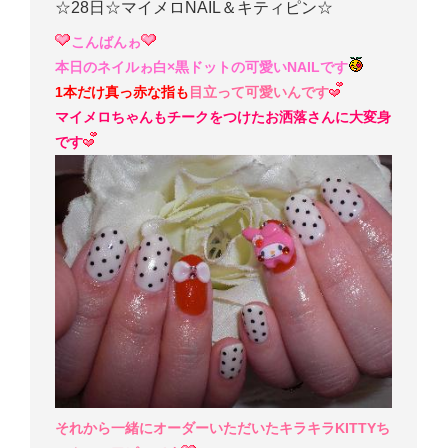
☆28日☆マイメロNAIL＆キティピン☆
こんばんゎ
本日のネイルゎ白×黒ドットの可愛いNAILです
1本だけ真っ赤な指も
目立って可愛いんです
マイメロちゃんもチークをつけたお洒落さんに大変身
です
それから一緒にオーダーいただいたキラキラKITTYち