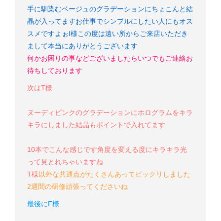
手に馴染むベージュのグラデーションにちょこんと結
晶が入ってます
お仕事でシンプルにしたい人にもオス
スメですよぉ
I様
この度は遠い所からご来店いただき
まして本当にありがとうございます
何かお困りの事などございましたらいつでもご連絡お
待ちしております
次はT様
ヌーディピンクのグラデーションにホログラムをキラ
キラにしました
結晶もポイントで入れてます
10本でこんな感じです
角度を変える度にキラキラ光
って見とれちゃいますね
T様
以外な共通点がたくさんあってビックリしました
2週間の研修頑張ってくださいね
最後にF様