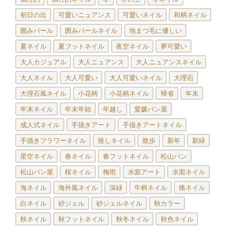
初日の出
可愛いニュアンス
可愛いネイル
和柄ネイル
囲みパール
囲みパールネイル
地まつ毛に優しい
夏ネイル
夏フットネイル
夜空ネイル
夢可愛い
大人カジュアル
大人ニュアンス
大人ニュアンスネイル
大人ネイル
大人可愛い
大人可愛いネイル
大理石
大理石風ネイル
小花柄
小花柄ネイル
帰省
年末
年末ネイル
年末年始
年越し
愛媛パン屋
成人式ネイル
手描きアート
手描きアートネイル
手描きフラワーネイル
推しネイル
散歩
新年
新緑
星空ネイル
春ネイル
春フットネイル
松山パン
松山パン屋
桜ネイル
梅雨
水面アート
水面ネイル
海ネイル
海外風ネイル
深緑
牛柄ネイル
痛ネイル
白ネイル
砂ジェル
砂ジェルネイル
秋カラー
秋ネイル
秋フットネイル
秋冬ネイル
秋色ネイル