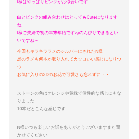
I様はやっぱりピンクがお似合いです
白とピンクの組み合わせはとってもCuteになります
ね
I様
ご夫婦で初の年末年始ですね
のんびりできるとい
いですね～
今回もキラキララメのシルバーにされたN様
黒のラメも何本か取り入れてカッコいい感じになりつ
つ
お気に入りの3Dのお花で可愛さも忘れずに・・
ストーンの色はオレンジや黄緑で個性的な感じにもな
りました
10本だとこんな感じです
N様
いつも楽しいお話をありがとうございます
また聞
かせてください