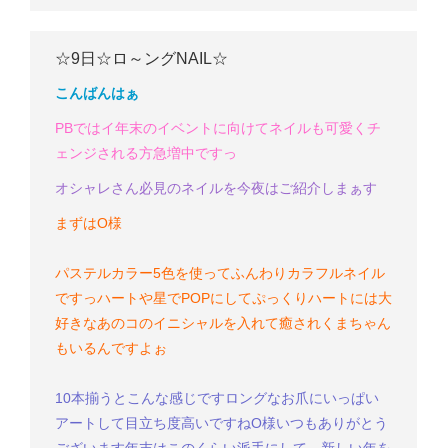
☆9日☆ロ～ングNAIL☆
こんばんはぁ
PBではイ年末のイベントに向けてネイルも可愛くチ
ェンジされる方急増中ですっ
オシャレさん必見
のネイルを今夜はご紹介しまぁす
まずはO様
パステルカラー5色を使ってふんわりカラフルネイル
ですっ
ハートや星でPOPにして
ぷっくりハートには大
好きなあのコのイニシャルを入れて
癒されくまちゃん
もいるんですよぉ
10本揃うとこんな感じです
ロングなお爪にいっぱい
アートして目立ち度高いですね
O様
いつもありがとう