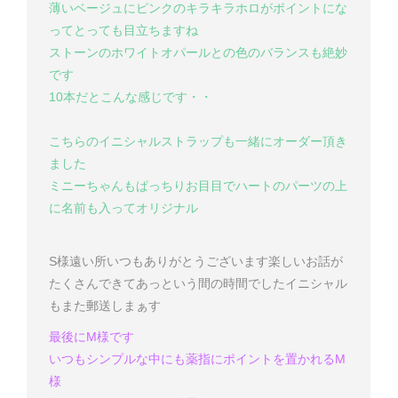
薄いベージュにピンクのキラキラホロがポイントにな
ってとっても目立ちますね
ストーンのホワイトオパールとの色のバランスも絶妙
です
10本だとこんな感じです・・
こちらのイニシャルストラップも一緒にオーダー頂き
ました
ミニーちゃんもぱっちりお目目でハートのパーツの上
に名前も入ってオリジナル
S様
遠い所いつもありがとうございます
楽しいお話が
たくさんできてあっという間の時間でした
イニシャル
もまた郵送しまぁす
最後にM様です
いつもシンプルな中にも薬指にポイントを置かれるM
様