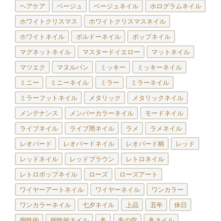
ヘアケア
ベージュ
ベージュネイル
ホログラムネイル
ホワイトクリスマス
ホワイトクリスマスネイル
ホワイトネイル
ボルドーネイル
ポップネイル
マグネットネイル
マスタードイエロー
マットネイル
マツエク
マヌルパン
ミッキー
ミッキーネイル
ミニー
ミニーネイル
ミラー
ミラーネイル
ミラーフットネイル
メタリック
メタリックネイル
メンテナンス
メンバーカラーネイル
モードネイル
ライブネイル
ライブ用ネイル
ラメ
ラメネイル
レオパード
レオパードネイル
レオパード柄
レッド
レッドネイル
レッドブラウン
レトロネイル
レトロポップネイル
ローズ
ローズアート
ワイヤーアートネイル
ワイヤーネイル
ワンカラー
ワンカラーネイル
七夕ネイル
上品
丑年
休日
個性的
個性的ネイル
冬
冬の空
冬ネイル