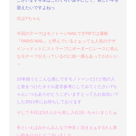
ございます
年末はこのくらい派手にして、新しい年を
迎えたいですよねっ
次はYちゃん
今回のテーマはモノトーンNAILです
PBでは通称
『PARIS NAIL』と呼んでいるとぉっても人気のデザ
インっ
ドットにストラープにボーダーにレースに
色ん
なモチーフが入っているのに統一感もあってかわいい
～
10本揃うとこんな感じです
モノトーンだけど他の人
と差をつけたネイル是非参考にしてみてください
Yち
ゃん
いつもありがとうございます
とってもお似合いで
した
2011年にお待ちしております
そして今日はSさんから差し入れ頂いちゃいましたぁ
冬といえばみかん
みんなで仲良く頂きまぁす
Sさん寒
い中ありがとうございました