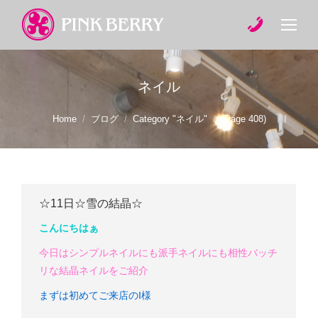
ネイル
You are here:
Home
ブログ
Category "ネイル"
(Page 408)
☆11日☆雪の結晶☆
こんにちはぁ
今日はシンプルネイルにも派手ネイルにも相性バッチ
リな結晶ネイルをご紹介
まずは初めてご来店のI様