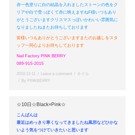
赤一色塗りに白の結晶を入れました
ストーンの色をク
リアや白で雪っぽくて赤に映えますね
F様
いつもあり
がとうございます
クリスマスっぽいかわいい雰囲気に
なりましたね
またお待ちしております
皆様いつもありがとうございます
またのお越しをスタ
ッフ一同心よりお待ちしております
Nail Factory PINK BERRY
089-915-2015
2010-12-11
Leave a comment
ネイル
By
PINKBERRY
☆10日☆Black×Pink☆
こんばんは
最近はめっきり寒くなってきましたね
風邪などひかな
いよう気をつけていきたいと思います