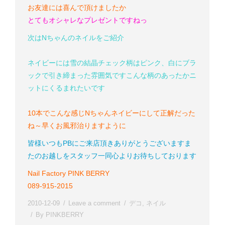
お友達には喜んで頂けましたか
とてもオシャレなプレゼントですねっ
次はNちゃんのネイルをご紹介
ネイビーには雪の結晶
チェック柄はピンク、白にブラ
ックで引き締まった雰囲気です
こんな柄のあったかニ
ットにくるまれたいです
10本でこんな感じ
Nちゃん
ネイビーにして正解だった
ね～
早くお風邪治りますように
皆様いつもPBにご来店頂きありがとうございます
ま
たのお越しをスタッフ一同心よりお待ちしております
Nail Factory PINK BERRY
089-915-2015
2010-12-09
Leave a comment
デコ
,
ネイル
By
PINKBERRY