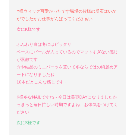
Y様
ウィッグ可愛かったです
職場の皆様の反応はいか
がでしたか
お仕事がんばってくださぁい
次にK様です
ふんわり白は冬にはピッタリ
ベースにパールが入っているのでマットすぎない感じ
が素敵です
☆や結晶のミニパーツを置いて冬ならではの綺麗めア
ートになりましたね
10本だとこんな感じです・・
K様
冬なNAILですね～
今日は美容DAYになりましたか
っ
きっと毎日忙しい時期ですよね、お体気をつけてく
ださい
次にS様です