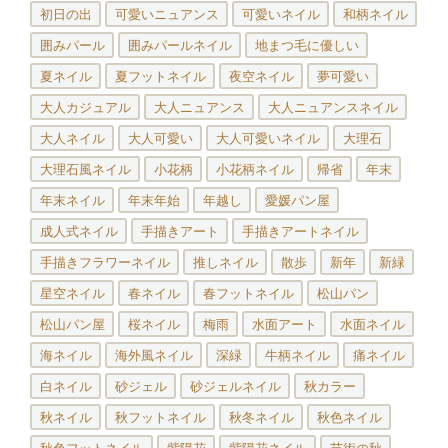
初日の出
可愛いニュアンス
可愛いネイル
和柄ネイル
囲みパール
囲みパールネイル
地まつ毛に優しい
夏ネイル
夏フットネイル
夜空ネイル
夢可愛い
大人カジュアル
大人ニュアンス
大人ニュアンスネイル
大人ネイル
大人可愛い
大人可愛いネイル
大理石
大理石風ネイル
小花柄
小花柄ネイル
帰省
年末
年末ネイル
年末年始
年越し
愛媛パン屋
成人式ネイル
手描きアート
手描きアートネイル
手描きフラワーネイル
推しネイル
散歩
新年
新緑
星空ネイル
春ネイル
春フットネイル
松山パン
松山パン屋
桜ネイル
梅雨
水面アート
水面ネイル
海ネイル
海外風ネイル
深緑
牛柄ネイル
痛ネイル
白ネイル
砂ジェル
砂ジェルネイル
秋カラー
秋ネイル
秋フットネイル
秋冬ネイル
秋色ネイル