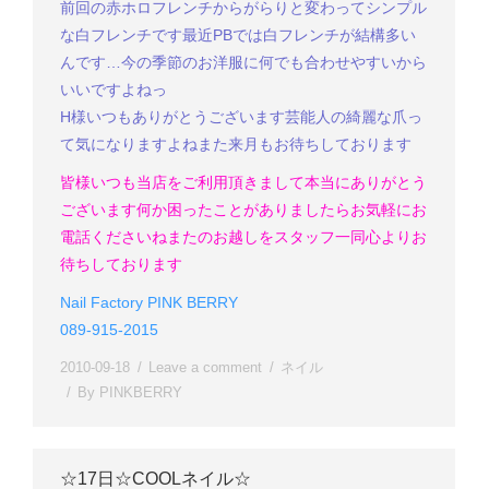
前回の赤ホロフレンチからがらりと変わって
シンプル
な白フレンチです
最近PBでは白フレンチが結構多い
んです…
今の季節のお洋服に何でも合わせやすいから
いいですよねっ
H様
いつもありがとうございます
芸能人の綺麗な爪っ
て気になりますよね
また来月もお待ちしております
皆様いつも当店をご利用頂きまして本当にありがとう
ございます
何か困ったことがありましたらお気軽にお
電話くださいね
またのお越しをスタッフ一同心よりお
待ちしております
Nail Factory PINK BERRY
089-915-2015
2010-09-18
Leave a comment
ネイル
By
PINKBERRY
☆17日☆COOLネイル☆