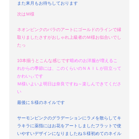
また来月もお待ちしております
次はＭ様
ネオンピンクのバラのアートにゴールドのラインで縁
取りました
さすがおしゃれ上級者のＭ様
お似合いでし
たっ
10本揃うとこんな感じです
暗めのお洋服が増えるこ
れからの季節には、このくらいのＮＡＩＬが目立って
かわいぃです
Ｍ様いよいよ明日は奈良ですね～
楽しんできてくださ
い
最後にＳ様のネイルです
サーモンピンクのグラデーションにラメを散らしてキ
ラキラに
薬指にはお花をアートしました
フラットで使
いやすいデザインになりましたね
Ｓ様
初めてのネイル