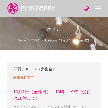
ネイル
You are here:
Home
ブログ
Category "ネイル"
(Page 421)
20日☆ＫＩＤＳ大集合☆
お知らせです
10月1日（金曜日） 10時～19時（受付
は18時まで）
ＰＢ初キッズＮＡＩＬイベントを開催いたします