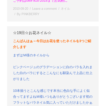
ご予約は089-915-2015までお気軽に
2010-09-20
Leave a comment
ネイル
By
PINKBERRY
☆19日☆お花ネイル☆
こんばんはぁ～
今日はお花を使ったネイルを3つご紹
介します
まずはＭ様のネイルから
ピンクベージュのグラデーションに白のバラを入れま
した
白のバラにするとこんなにも馴染んで上品に仕上
がりました
10本揃うとこんな感じです
本当に色白な手によく似
合ってますよね
Ｍ様いつもありがとうございます
初の
フラットなバラネイル気に入っていただけましたかぁ