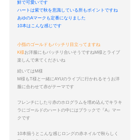
鮮で可愛いです
ハートは紫で秋を意識している所もポイントですね
あゆのAマークも定番になりました
10本はこんな感じです
小指のゴールドもバッチリ目立ってますね
K様
お洋服にもバッチリ合いそうですね
M様とライブ
楽しんで来てくださいね
続いてはM様
M様もT様と一緒にAYUのライブに行かれるそう
お洋
服に合わせて赤がテーマです
フレンチにしたり赤のホログラムを埋め込んでキラキ
ラに
ゴールドのハートの中にはブラックで『A』マー
クです
10本揃うとこんな感じ
ロングの赤ネイルで秋らしく