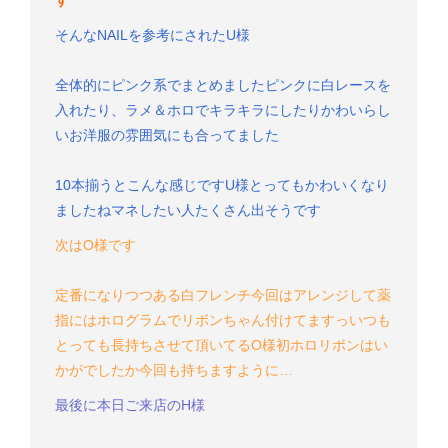
す
そんなNAILを参考にされたU様
全体的にピンク系でまとめました
ピンクに白レースを
入れたり、ラメ＆ホロでキラキラにしたり
かわいらし
いお洋服の雰囲気にも合ってました
10本揃うとこんな感じです
U様
とってもかわいくなり
ましたね
マネしたい人たくさん出そうです
次はO様です
定番になりつつある白フレンチ
今回はアレンジして薬
指にはホログラムでリボンちゃん付けてますっ
いつも
とっても長持ちさせて頂いてるO様
初ホロリボンはい
かがでしたか
今回も持ちますように…
最後に本日ご来店のH様