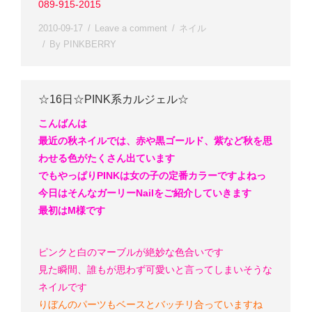
089-915-2015
2010-09-17
Leave a comment
ネイル
By
PINKBERRY
☆16日☆PINK系カルジェル☆
こんばんは
最近の秋ネイルでは、赤や黒ゴールド、紫など秋を思
わせる色がたくさん出ています
でもやっぱりPINKは女の子の定番カラーですよねっ
今日はそんなガーリーNailをご紹介していきます
最初はM様です
ピンクと白のマーブルが絶妙な色合いです
見た瞬間、誰もが思わず
可愛い
と言ってしまいそうな
ネイルです
りぼんのパーツもベースとバッチリ合っていますね