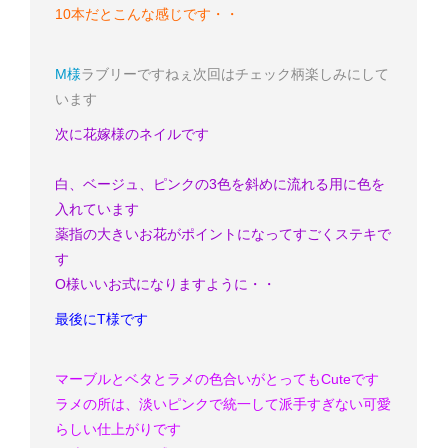
10本だとこんな感じです・・
M様
ラブリーですねぇ
次回はチェック柄
楽しみにして
います
次に花嫁様のネイルです
白、ベージュ、ピンクの3色を斜めに流れる用に色を
入れています
薬指の大きいお花がポイントになってすごくステキで
す
O様
いいお式になりますように・・
最後にT様です
マーブルとベタとラメの色合いがとってもCuteです
ラメの所は、淡いピンクで統一して派手すぎない可愛
らしい仕上がりです