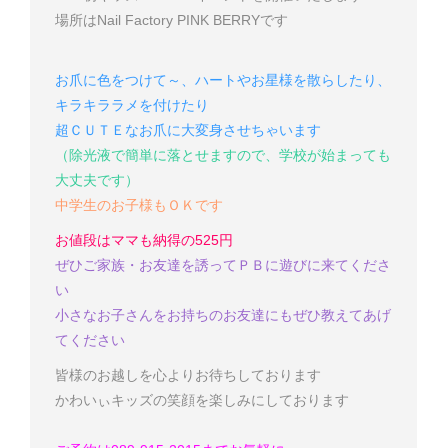
場所はNail Factory PINK BERRYです
お爪に色をつけて～、ハートやお星様を散らしたり、
キラキララメを付けたり
超ＣＵＴＥなお爪に大変身させちゃいます
（除光液で簡単に落とせますので、学校が始まっても
大丈夫です
）
中学生のお子様もＯＫです
お値段はママも納得の525円
ぜひご家族・お友達を誘ってＰＢに遊びに来てくださ
い
小さなお子さんをお持ちのお友達にもぜひ教えてあげ
てください
皆様のお越しを心よりお待ちしております
かわいぃキッズの笑顔を楽しみにしております