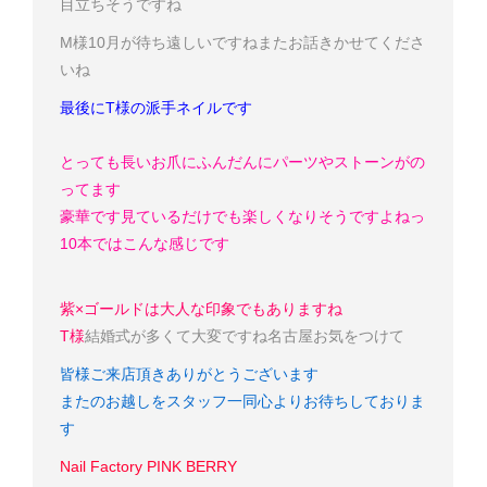
目立ちそうですね
M様
10月が待ち遠しいですね
またお話きかせてくださ
いね
最後にT様の派手
ネイルです
とっても長いお爪にふんだんにパーツやストーンがの
ってます
豪華です
見ているだけでも楽しくなりそうですよねっ
10本ではこんな感じです
紫×ゴールドは大人な印象でもありますね
T様
結婚式が多くて大変ですね
名古屋お気をつけて
皆様ご来店頂きありがとうございます
またのお越しをスタッフ一同心よりお待ちしておりま
す
Nail Factory PINK BERRY