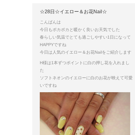
☆28日☆イエロー＆お花Nail☆
こんばんは
今日もポカポカと暖かく良いお天気でした
春らしい気温でとても過ごしやすい1日になって
HAPPYですね
今日は人気のイエロー＆お花Nailをご紹介します
H様は1本ずつポイントに白の押し花を入れまし
た
ソフトネオンのイエローに白のお花が映えて可愛
いですね