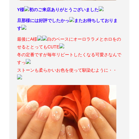
Y様
初のご来店ありがとうございました
旦那様には好評でしたかっ
またお待ちしておりま
す
最後にA様
白のベースにオーロララメとホロをの
せるととってもCUTE
冬の定番ですが毎年リピートしたくなる可愛さなんで
すっ
ストーンも柔らかいお色を使って馴染むように・・