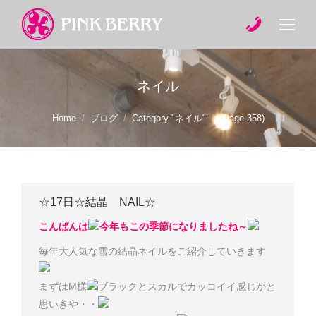
ネイル
You are here:
Home
ブログ
Category "ネイル"
(Page 358)
☆17日☆結晶 NAIL☆
こんばんは
今年もこの季節になりましたね～
毎年大人気な雪の結晶ネイルをご紹介していきます
まずはM様
ブラックとスカルでカッコイイ感じかと
思いきや・・