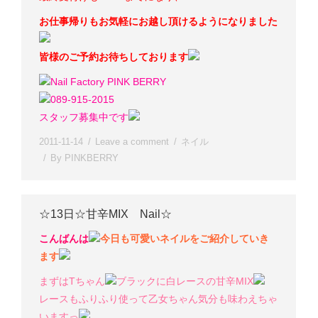
お仕事帰りもお気軽にお越し頂けるようになりました
皆様のご予約お待ちしております
Nail Factory PINK BERRY
089-915-2015
スタッフ募集中です
2011-11-14
Leave a comment
ネイル
By
PINKBERRY
☆13日☆甘辛MIX Nail☆
こんばんは
今日も可愛いネイルをご紹介していき
ます
まずはTちゃん
ブラックに白レースの甘辛MIX
レースもふりふり使って乙女ちゃん気分も味わえちゃ
いますっ