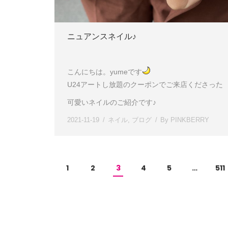
ニュアンスネイル♪
こんにちは。yumeです
U24アートし放題のクーポンでご来店くださった
可愛いネイルのご紹介です♪
2021-11-19
ネイル
,
ブログ
By
PINKBERRY
1
2
3
4
5
…
511