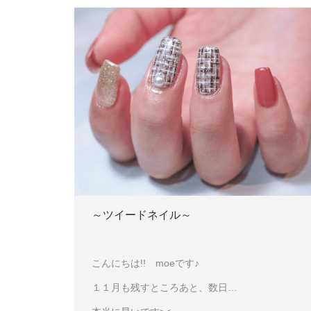
～ツイードネイル～
こんにちは!! moeです♪
１１月も残すところあと、数日…