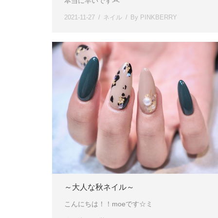
本当に早いです><
2021-11-27
ネイル
By
PINKBERRY
～大人な秋ネイル～
こんにちは！！moeです☆ミ