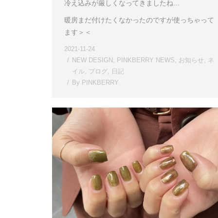
冷え込みが厳しくなってきましたね…
暖房まだ付けたくなかったのですが使っちゃって
ます＞＜
2021-11-24
NEW DESIGN
,
PINKBERRY NEWS
,
お知らせ
,
ネ
イル
,
ブログ
,
日記
By
PINKBERRY