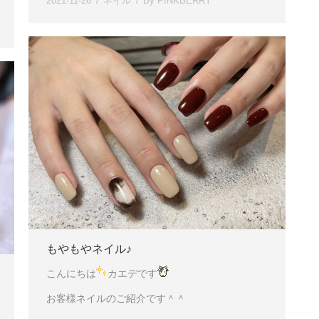
2021-11-26
ネイル
By
PINKBERRY
もやもやネイル♪
こんにちは
カエデです
お客様ネイルのご紹介です＾＾