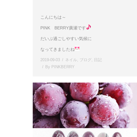
こんにちは～
PINK BERRY廣瀬です
だいぶ過ごしやすい気候に
なってきましたね
2019-09-03
ネイル
,
ブログ
,
日記
By
PINKBERRY