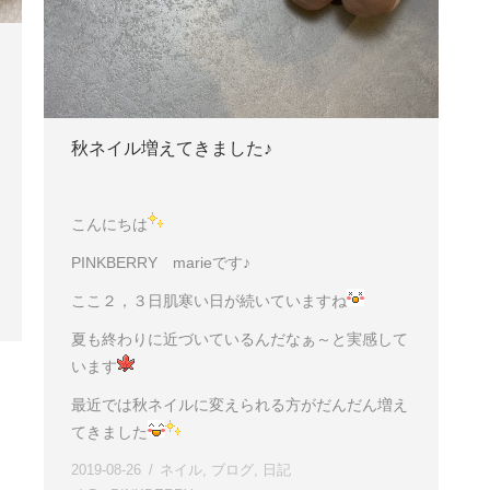
秋ネイル増えてきました♪
こんにちは
PINKBERRY marieです♪
ここ２，３日肌寒い日が続いていますね
夏も終わりに近づいているんだなぁ～と実感して
います
最近では秋ネイルに変えられる方がだんだん増え
てきました
2019-08-26
ネイル
,
ブログ
,
日記