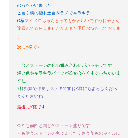
のっちゃいました
ヒョウ柄の指も土台がラメでキラキラ
O様
マイメロちゃんとってもかわいいですね
お子さん
達喜んでもらえましたかぁ
また明日お待ちしておりま
す
次にY様です
土台とストーンの色の組み合わせがバッチリです
淡い色やキラキラパーツが乙女心をくすぐっちゃいま
すね
Y様
姉妹で仲良し
ステキですね
A様にもよろしくお伝
えくださいね
最後にY様です
今回も前回と同じのストーン盛りです
でも使うストーンの色でまったく違う印象のネイルに