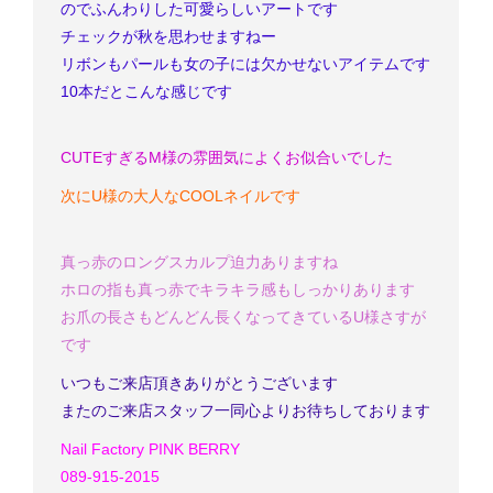
のでふんわりした可愛らしいアートです
チェックが秋を思わせますねー
リボンもパールも女の子には欠かせないアイテムです
10本だとこんな感じです
CUTEすぎる
M様の雰囲気によくお似合いでした
次にU様の大人なCOOLネイルです
真っ赤のロングスカルプ
迫力ありますね
ホロの指も真っ赤でキラキラ感もしっかりあります
お爪の長さもどんどん長くなってきているU様
さすが
です
いつもご来店頂きありがとうございます
またのご来店スタッフ一同心よりお待ちしております
Nail Factory PINK BERRY
089-915-2015