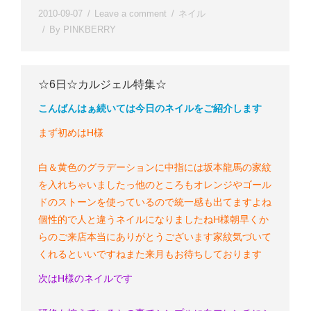
2010-09-07
Leave a comment
ネイル
By
PINKBERRY
☆6日☆カルジェル特集☆
こんばんはぁ
続いては今日のネイルをご紹介します
まず初めはH様
白＆黄色のグラデーションに中指には坂本龍馬の家紋
を入れちゃいましたっ
他のところもオレンジやゴール
ドのストーンを使っているので統一感も出てますよね
個性的で人と違うネイルになりましたね
H様
朝早くか
らのご来店本当にありがとうございます
家紋気づいて
くれるといいですね
また来月もお待ちしております
次はH様のネイルです