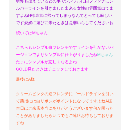
研修も控えているとの事でシンプルに白フレンチにシ
ルバーラインを引きました
出来る女性の雰囲気出てま
すよね
H様
東京に帰ってしまうなんてとっても寂しい
です
愛媛に遊びに来たときは是非いらしてくださいね
続いてはMちゃん
こちらもシンプル白フレンチです
ラインを引かないバ
ージョンでよりシンプルに仕上がりましたね
Mちゃん
たまにシンプルが恋しくなるよね
GOLD見たときはチェックしておきます
最後にA様
クリームピンクの逆フレンチにゴールドラインを引い
て
薬指には白リボンがポイントになってますよね
A様
本日はご来店本当にありがとうございます
何か困った
ことがありましたらいつでもご連絡お待ちしておりま
すね