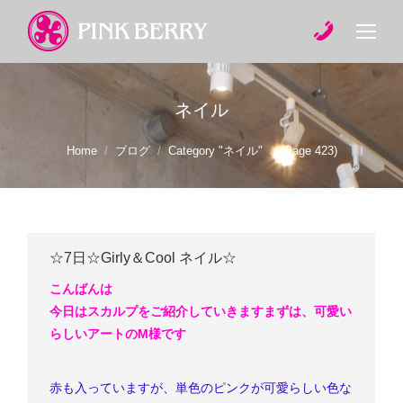
ネイル
You are here:
Home
ブログ
Category "ネイル"
(Page 423)
☆7日☆Girly＆Cool ネイル☆
こんばんは
今日はスカルプをご紹介していきます
まずは、可愛い
らしいアートのM様です
赤も入っていますが、単色のピンクが可愛らしい色な