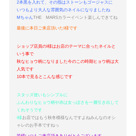
2本黒を入れて、その指はストーンもゴージャスに
いつもより大人な雰囲気のネイルになりましたね
Mちゃん
THE MARSカラー
イベント楽しんできてね
最後に本日ご来店頂いたI様です
ショップ店員のI様はお店のテーマに合ったネイルと
いう事で
秋なヒョウ柄になりました
今のこの時期ヒョウ柄は大
人気です
10本で見るとこんな感じです
スタッズ使いもシンプルに
ふんわりなヒョウ柄や赤は女っぽさを一層引き出して
くれそうです
I様
お店ではもう秋冬模様なんですよね
みんなのオシ
ャレのお手本ですねっ
皆様いつもご来店頂きありがとうございます