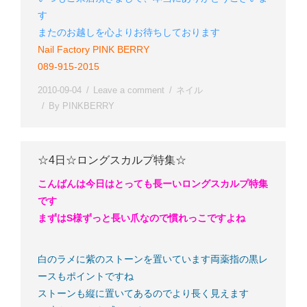
す
またのお越しを心よりお待ちしております
Nail Factory PINK BERRY
089-915-2015
2010-09-04
Leave a comment
ネイル
By
PINKBERRY
☆4日☆ロングスカルプ特集☆
こんばんは
今日はとっても長ーいロングスカルプ特集
です
まずはS様
ずっと長い爪なので慣れっこですよね
白のラメに紫のストーンを置いています
両薬指の黒レ
ースもポイントですね
ストーンも縦に置いてあるのでより長く見えます