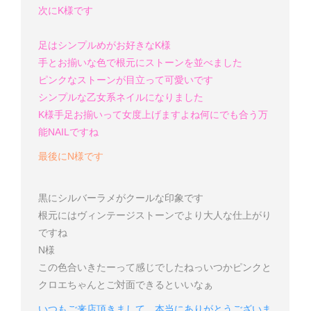
次にK様です
足はシンプルめがお好きなK様
手とお揃いな色で根元にストーンを並べました
ピンクなストーンが目立って可愛いです
シンプルな乙女系ネイルになりました
K様
手足お揃いって女度上げますよね
何にでも合う万
能NAILですね
最後にN様です
黒にシルバーラメがクールな印象です
根元にはヴィンテージストーンでより大人な仕上がり
ですね
N様
この色合い
きたー
って感じでしたねっ
いつかピンクと
クロエちゃんとご対面できるといいなぁ
いつもご来店頂きまして、本当にありがとうございま