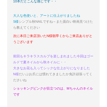
10本だとこんな感じです・・
大人な色使いと、アートに仕上がりましたね
S様
シンプル秋NAILですね～
また面白い映画見つけた
ら教えてください
次に本日ご来店頂いたN様
朝早くからご来店ありがと
うございます
前回もキラキラスカルプを楽しまれました
今回はゴー
ルドで夏ネイルから秋ネイルに・・
大きなお花も入ってシックな仕上がりになりました
N様
だいぶお爪には慣れてきましたか
免許頑張ってく
ださいね
ショッキングピンクが目立つのは、Mちゃんのネイル
です