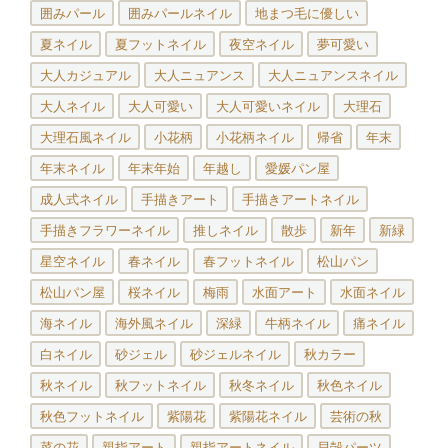
囲みパール
囲みパールネイル
地まつ毛に優しい
夏ネイル
夏フットネイル
夜空ネイル
夢可愛い
大人カジュアル
大人ニュアンス
大人ニュアンスネイル
大人ネイル
大人可愛い
大人可愛いネイル
大理石
大理石風ネイル
小花柄
小花柄ネイル
帰省
年末
年末ネイル
年末年始
年越し
愛媛パン屋
成人式ネイル
手描きアート
手描きアートネイル
手描きフラワーネイル
推しネイル
散歩
新年
新緑
星空ネイル
春ネイル
春フットネイル
松山パン
松山パン屋
桜ネイル
梅雨
水面アート
水面ネイル
海ネイル
海外風ネイル
深緑
牛柄ネイル
痛ネイル
白ネイル
砂ジェル
砂ジェルネイル
秋カラー
秋ネイル
秋フットネイル
秋冬ネイル
秋色ネイル
秋色フットネイル
紫陽花
紫陽花ネイル
芸術の秋
菜の花
親指アート
親指アートネイル
貝殻パーツ