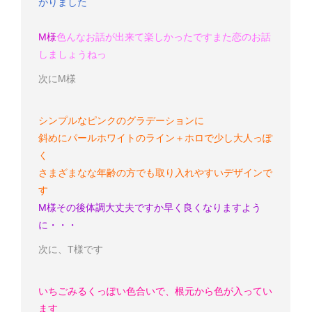
がりました
M様
色んなお話が出来て楽しかったです
また恋のお話
しましょうねっ
次にM様
シンプルなピンクのグラデーションに
斜めにパールホワイトのライン＋ホロで少し大人っぽ
く
さまざまなな年齢の方でも取り入れやすいデザインで
す
M様
その後体調大丈夫ですか
早く良くなりますよう
に・・・
次に、T様です
いちごみるくっぽい色合いで、根元から色が入ってい
ます