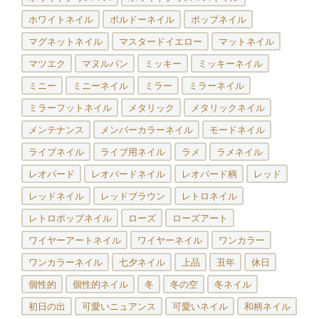
ホワイトネイル
ボルドーネイル
ポップネイル
マグネットネイル
マスタードイエロー
マットネイル
マツエク
マヌルパン
ミッキー
ミッキーネイル
ミニー
ミニーネイル
ミラー
ミラーネイル
ミラーフットネイル
メタリック
メタリックネイル
メンテナンス
メンバーカラーネイル
モードネイル
ライブネイル
ライブ用ネイル
ラメ
ラメネイル
レオパード
レオパードネイル
レオパード柄
レッド
レッドネイル
レッドブラウン
レトロネイル
レトロポップネイル
ローズ
ローズアート
ワイヤーアートネイル
ワイヤーネイル
ワンカラー
ワンカラーネイル
七夕ネイル
上品
丑年
休日
個性的
個性的ネイル
冬
冬の空
冬ネイル
初日の出
可愛いニュアンス
可愛いネイル
和柄ネイル