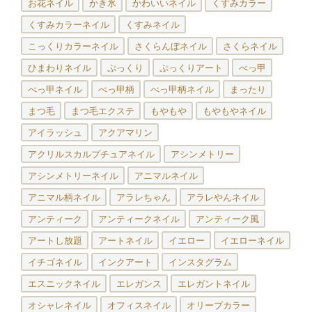
お花ネイル
かき氷
かわいいネイル
くすみカラー
くすみカラーネイル
くすみネイル
こっくりカラーネイル
さくらんぼネイル
さくらネイル
ひまわりネイル
ぷっくり
ぷっくりアート
べっ甲
べっ甲ネイル
べっ甲柄
べっ甲柄ネイル
まったり
まつ毛
まつ毛エクステ
もやもや
もやもやネイル
アイラッシュ
アクアマリン
アクリルスカルプチュアネイル
アシンメトリー
アシンメトリーネイル
アニマルネイル
アニマル柄ネイル
アラレちゃん
アラレやんネイル
アンティーク
アンティークネイル
アンティーク風
アートし放題
アートネイル
イエロー
イエローネイル
イチゴネイル
インクアート
インスタグラム
エスニックネイル
エレガンス
エレガントネイル
オシャレネイル
オフィスネイル
オリーブカラー