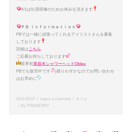
4/1は社員研修のためお休みを頂きます
ＰＢ Ｉｎｆｏｒｍａｔｉｏｎ
PBでは一緒に頑張ってくれるアイリストさんを募集
しております
詳細は
こちら
ご応募お待ちしております
世界初
美容水シャワーヘッドObleu
PBでも販売中です
}残りわずかなのでお問い合わせ
はお早めに
2015-03-07
Leave a comment
ネイル
By
PINKBERRY