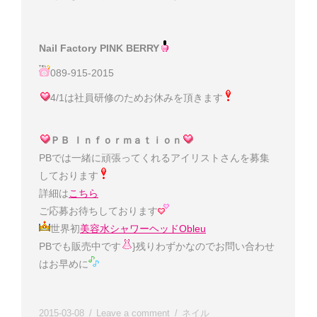
Nail Factory PINK BERRY
089-915-2015
4/1は社員研修のためお休みを頂きます
ＰＢ Ｉｎｆｏｒｍａｔｉｏｎ
PBでは一緒に頑張ってくれるアイリストさんを募集
しております
詳細は
こちら
ご応募お待ちしております
世界初
美容水シャワーヘッドObleu
PBでも販売中です
}残りわずかなのでお問い合わせ
はお早めに
2015-03-08
Leave a comment
ネイル