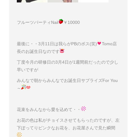
フルーツパーティNail
￥10000
最後に・・3月11日は我らがPBのボス(笑)
Tomo店
長のお誕生日なのです
丁度今月の研修日の3月4日が1週間前だったので少し
早いですが
みんなで朝からみんなでお誕生日サプライズFor You
～
花束をみんなから愛を込めて・・
お花の色は私がチョイスさせてもらったのですが、左
下ぽってりピンクなお花を、お花屋さんで見た瞬間