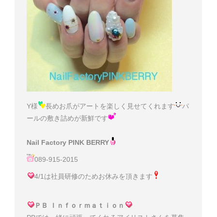
Y様
長めお爪がアートを楽しく見せてくれます
パ
ールの敷き詰めが新鮮です
Nail Factory PINK BERRY
089-915-2015
4/1は社員研修のためお休みを頂きます
ＰＢ Ｉｎｆｏｒｍａｔｉｏｎ