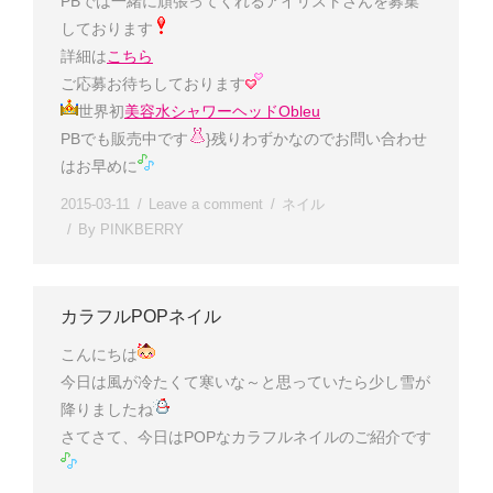
PBでは一緒に頑張ってくれるアイリストさんを募集
しております
詳細は
こちら
ご応募お待ちしております
世界初
美容水シャワーヘッドObleu
PBでも販売中です
}残りわずかなのでお問い合わせ
はお早めに
2015-03-11
Leave a comment
ネイル
By
PINKBERRY
カラフルPOPネイル
こんにちは
今日は風が冷たくて寒いな～と思っていたら少し雪が
降りましたね
さてさて、今日はPOPなカラフルネイルのご紹介です