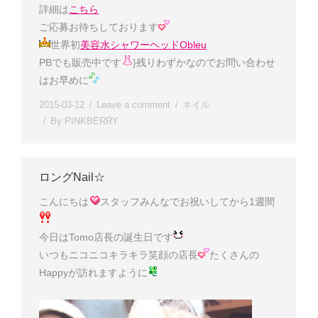
詳細は
こちら
ご応募お待ちしております
世界初
美容水シャワーヘッドObleu
PBでも販売中です
}残りわずかなのでお問い合わせ
はお早めに
2015-03-12
Leave a comment
ネイル
By
PINKBERRY
ロングNail☆
こんにちは
スタッフみんなでお祝いしてから1週間
今日はTomo店長の誕生日です
いつもニコニコキラキラ笑顔の店長
たくさんの
Happyが訪れますように