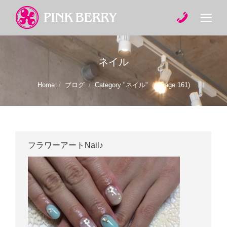
ネイル
You are here:
Home
ブログ
Category "ネイル"
(Page 161)
フラワーアートNail♪