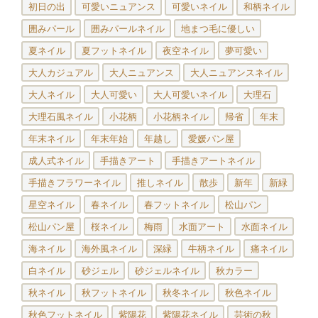
初日の出
可愛いニュアンス
可愛いネイル
和柄ネイル
囲みパール
囲みパールネイル
地まつ毛に優しい
夏ネイル
夏フットネイル
夜空ネイル
夢可愛い
大人カジュアル
大人ニュアンス
大人ニュアンスネイル
大人ネイル
大人可愛い
大人可愛いネイル
大理石
大理石風ネイル
小花柄
小花柄ネイル
帰省
年末
年末ネイル
年末年始
年越し
愛媛パン屋
成人式ネイル
手描きアート
手描きアートネイル
手描きフラワーネイル
推しネイル
散歩
新年
新緑
星空ネイル
春ネイル
春フットネイル
松山パン
松山パン屋
桜ネイル
梅雨
水面アート
水面ネイル
海ネイル
海外風ネイル
深緑
牛柄ネイル
痛ネイル
白ネイル
砂ジェル
砂ジェルネイル
秋カラー
秋ネイル
秋フットネイル
秋冬ネイル
秋色ネイル
秋色フットネイル
紫陽花
紫陽花ネイル
芸術の秋