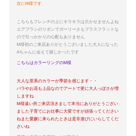
次にM様です
こちらもフレンチの上にキラキラは欠かせませんよね
エアブラシのリボンでガーリーさもプラス
フラットな
ので引っかかりの心配もありません
M様
初のご来店ありがとうございました
大人になった
Aちゃんに会えて嬉しかったです
こちらはカラーリングのM様
大人な茶系のカラーが季節を感じます・・
バラやお花も上品なのでアートで更に大人っぽさが増
しますね
M様
遠い所ご来店頂きまして本当にありがとうござい
ました
子育てにお仕事に大変ですが頑張ってください
ね
また愛媛に来られたときは是非遊びにいらしてくだ
さいね