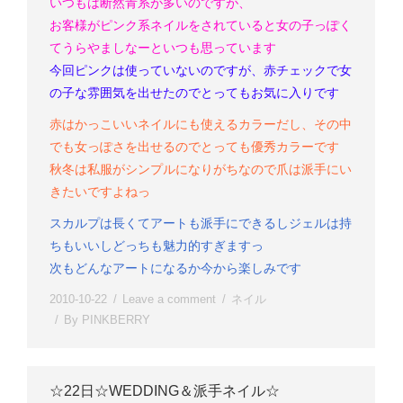
いつもは断然青系が多いのですが、
お客様がピンク系ネイルをされていると女の子っぽく
てうらやましなー
といつも思っています
今回ピンクは使っていないのですが、赤チェックで女
の子な雰囲気を出せたので
とってもお気に入りです
赤はかっこいいネイルにも使えるカラーだし、その中
でも女っぽさを出せるのでとっても優秀カラーです
秋
冬は私服がシンプルになりがちなので爪は派手にい
きたいですよねっ
スカルプは長くてアートも派手にできるし
ジェルは持
ちもいいし
どっちも魅力的すぎますっ
次もどんなアートになるか今から楽しみです
2010-10-22
Leave a comment
ネイル
By
PINKBERRY
☆22日☆WEDDING＆派手ネイル☆