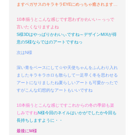
ます
ペガサスのキラキラEYEにめっちゃ癒されます…
10本揃うとこんな感じです
思わず
かわいい～っっ
で
言いたくなりますよね
S様
3Dはやっぱりかわいぃですね～
デザインMIXが得
意のS様ならではのアートですねっ
次はN様
深い青をベースにして☆や天使ちゃんをふんわり入れ
ました
キラキラホロも散らして一足早く冬を思わせる
アートになりましたね
夏らしいアートも可愛かったで
すがこんな幻想的なアートもいいですね
10本揃うとこんな感じです
これからの冬の季節も楽
しみですね
N様
今回のネイルはいかがでしたか
今回も
長持ちしますように・・
最後にM様