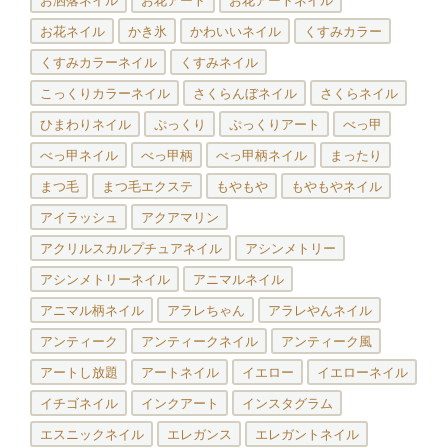
お洒落ネイル
お花アート
お花アートネイル
お花ネイル
かき氷
かわいいネイル
くすみカラー
くすみカラーネイル
くすみネイル
こっくりカラーネイル
さくらんぼネイル
さくらネイル
ひまわりネイル
ぷっくり
ぷっくりアート
べっ甲
べっ甲ネイル
べっ甲柄
べっ甲柄ネイル
まったり
まつ毛
まつ毛エクステ
もやもや
もやもやネイル
アイラッシュ
アクアマリン
アクリルスカルプチュアネイル
アシンメトリー
アシンメトリーネイル
アニマルネイル
アニマル柄ネイル
アラレちゃん
アラレやんネイル
アンティーク
アンティークネイル
アンティーク風
アートし放題
アートネイル
イエロー
イエローネイル
イチゴネイル
インクアート
インスタグラム
エスニックネイル
エレガンス
エレガントネイル