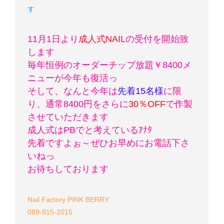
す
11月1日より
成人式NAIL
の受付を開始致
します
毎年恒例のオーダーチップ放題￥8400メ
ニューが今年も復活っ
そして、なんと今年は
先着15名様
に限
り、通常8400円をさらに
30％OFF
で作製
させていただきます
成人式はPBでと考えているｱﾅﾀ
先着ですよぉ～
ぜひお早めにお電話下さ
いねっ
お待ちしております
Nail Factory PINK BERRY
089-915-2015