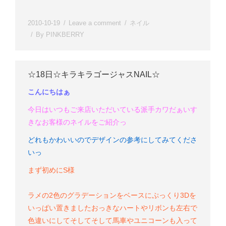
2010-10-19
Leave a comment
ネイル
By
PINKBERRY
☆18日☆キラキラゴージャスNAIL☆
こんにちはぁ
今日はいつもご来店いただいている派手カワだぁいす
きなお客様のネイルをご紹介っ
どれもかわいいのでデザインの参考にしてみてくださ
いっ
まず初めにS様
ラメの2色のグラデーションをベースにぷっくり3Dを
いっぱい置きました
おっきなハートやリボンも左右で
色違いにして
そしてそして馬車やユニコーンも入って