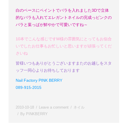
白のベースにペイントでバラを入れました
3Dで立体
的なバラも入れてエレガントネイルの完成っ
ピンクの
バラと葉っぱが鮮やかで可愛いですね～
10本でこんな感じです
M様の雰囲気にとってもお似合
いでした
お仕事もお忙しいと思いますが頑張ってくだ
さいね
皆様
いつもありがとうございます
またのお越しをスタ
ッフ一同心よりお待ちしております
Nail Factory PINK BERRY
089-915-2015
2010-10-18
Leave a comment
ネイル
By
PINKBERRY