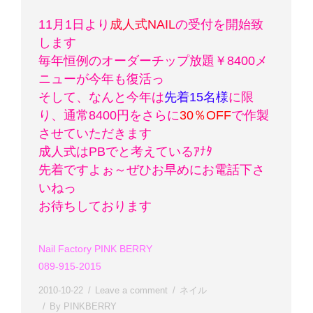
11月1日より
成人式NAIL
の受付を開始致
します
毎年恒例のオーダーチップ放題￥8400メ
ニューが今年も復活っ
そして、なんと今年は
先着15名様
に限
り、通常8400円をさらに
30％OFF
で作製
させていただきます
成人式はPBでと考えているｱﾅﾀ
先着ですよぉ～
ぜひお早めにお電話下さ
いねっ
お待ちしております
Nail Factory PINK BERRY
089-915-2015
2010-10-22
Leave a comment
ネイル
By
PINKBERRY