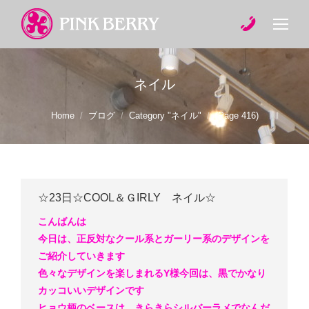
ネイル
You are here:
Home
ブログ
Category "ネイル"
(Page 416)
☆23日☆COOL＆ＧIRLY ネイル☆
こんばんは
今日は、正反対なクール系とガーリー系のデザインを
ご紹介していきます
色々なデザインを楽しまれるY様
今回は、黒でかなり
カッコいいデザインです
ヒョウ柄のベースは、きらきらシルバーラメでなんだ