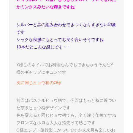
かミンクスみたいな輝きですね
シルバーと黒の組み合わせできつくなりすぎない印象
です
シックな秋服にもとっても良く合いそうですね
10本だとこんな感じです・・
Y様
このネイルでお料理なんでもできちゃう
そんなY
様のギャップにキュンです
次に同じヒョウ柄のO様
前回はパステルヒョウ柄で、今回はもっと秋に近づい
た茶系ヒョウ柄デザインです
色を変えると同じヒョウ柄でも、全く違う印象ですね
ブロンズなホロも大人な指先
って感じです
O様
エジプト旅行楽しかったですかぁ
来月も楽しいお