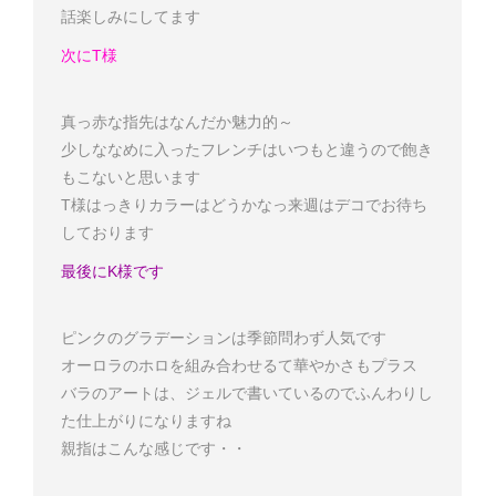
話楽しみにしてます
次にT様
真っ赤な指先はなんだか魅力的～
少しななめに入ったフレンチはいつもと違うので飽き
もこないと思います
T様
はっきりカラーはどうかなっ
来週はデコでお待ち
しております
最後にK様です
ピンクのグラデーションは季節問わず人気です
オーロラのホロを組み合わせるて華やかさもプラス
バラのアートは、ジェルで書いているのでふんわりし
た仕上がりになりますね
親指はこんな感じです・・