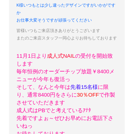
K様
いつもとは少し違ったデザインですがいかがです
か
お仕事大変そうですが頑張ってください
皆様いつもご来店頂きありがとうございます
またのご来店スタッフ一同心よりお待ちしております
11月1日より
成人式NAIL
の受付を開始致
します
毎年恒例のオーダーチップ放題￥8400メ
ニューが今年も復活っ
そして、なんと今年は
先着15名様
に限
り、通常8400円をさらに
30％OFF
で作製
させていただきます
成人式はPBでと考えているｱﾅﾀ
先着ですよぉ～
ぜひお早めにお電話下さ
いねっ
お待ちしております