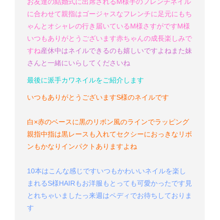
お友達の結婚式に出席されるM様
手のフレンチネイル
に合わせて親指はゴージャスなフレンチに
足元にもち
ゃんとオシャレの行き届いているM様
さすがです
M様
いつもありがとうございます
赤ちゃんの成長楽しみで
すね
産休中はネイルできるのも嬉しいですよね
また妹
さんと一緒にいらしてくださいね
最後に派手カワネイルをご紹介します
いつもありがとうございます
S様のネイルです
白×赤のベースに黒のリボン風のラインでラッピング
親指中指は黒レースも入れてセクシーに
おっきなリボ
ンもかなりインパクトありますよね
10本はこんな感じです
いつもかわいいネイルを楽し
まれるS様
HAIRもお洋服もとっても可愛かったです
見
とれちゃいましたっ
来週はペディでお待ちしておりま
す