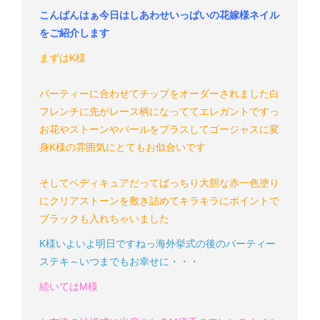
こんばんはぁ
今日はしあわせいっぱいの花嫁様ネイル
をご紹介します
まずはK様
パーティーに合わせてチップをオーダーされました
白
フレンチに先がレース柄になっててエレガントですっ
お花やストーンやパールをプラスしてゴージャスに変
身
K様の雰囲気にとてもお似合いです
そしてペディキュアだってばっちり
大胆な赤一色塗り
にクリアストーンを敷き詰めてキラキラに
ポイントで
ブラックも入れちゃいました
K様
いよいよ明日ですねっ
海外挙式の後のパーティー
ステキ～
いつまでもお幸せに・・・
続いてはM様