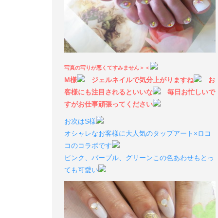
写真の写りが悪くてすみません＞＜
M様
ジェルネイルで気分上がりますね
お
客様にも注目されるといいな
毎日お忙しいで
すがお仕事頑張ってください
お次はS様
オシャレなお客様に大人気のタップアート×ロコ
コのコラボです
ピンク、パープル、グリーンこの色あわせもとっ
ても可愛い