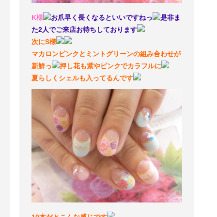
K様
お爪早く長くなるといいですねっ
是非ま
た2人でご来店お待ちしております
次にS様
マカロンピンクとミントグリーンの組み合わせが
新鮮っ
押し花も紫やピンクでカラフルに
夏らしくシェルも入ってるんです
10本だとこんな感じです