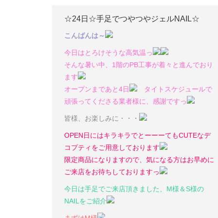
☆24日☆手足でつやつやジェルNAIL☆
こんばんは～
今日はとろけそうな高気温っ
そんな暑い中、1階のPB工事が着々と進んでおり
ます
オープンまであと4日
タイトスケジュールで
頑張ってくださる業者様に、感謝ですっ
皆様、お楽しみに・・・
OPEN日にはキラキラでとーーーてもCUTEなデ
コプティをご用意しております
限定商品になりますので、気になる方はお早めに
ご来店をお待ちしておりますっ
今日は手足でご来店頂きました、M様＆S様の
NAILをご紹介