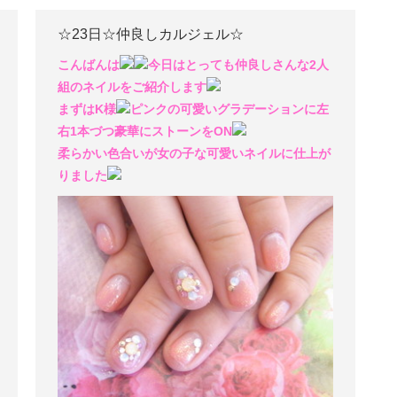
☆23日☆仲良しカルジェル☆
こんばんは
今日はとっても仲良しさんな2人
組のネイルをご紹介します
まずはK様
ピンクの可愛いグラデーションに左
右1本づつ豪華にストーンをON
柔らかい色合いが女の子な可愛いネイルに仕上が
りました