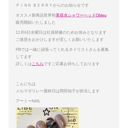
ＰＩＮＫ ＢＥＲＲＹ
からのお知らせです
オススメ新商品
世界初
美容水シャワーヘッドObleu
販売開始いたしました
11月6日水曜日は社員研修のためお休みとなります
ご迷惑をおかけしますが宜しくお願いいたします
PBでは一緒に頑張ってくれるネイリストさんを募集
してます
詳しくは
こちら
です
ご応募お待ちしております
こんにちは
メルマガリレー最終日は岡田知子が担当します
アーミーNAIL