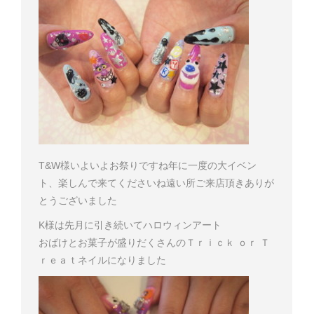
T&W様
いよいよお祭りですね
年に一度の大イベン
ト、楽しんで来てくださいね
遠い所ご来店頂きありが
とうございました
K様は先月に引き続いてハロウィンアート
おばけとお菓子が盛りだくさんの
Ｔｒｉｃｋ ｏｒ Ｔ
ｒｅａｔ
ネイルになりました