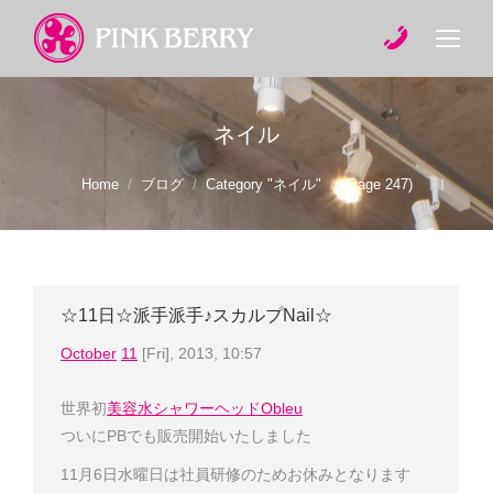
ネイル
You are here:
Home
ブログ
Category "ネイル"
(Page 247)
☆11日☆派手派手♪スカルプNail☆
October
11
[Fri], 2013, 10:57
世界初
美容水シャワーヘッドObleu
ついにPBでも販売開始いたしました
11月6日水曜日は社員研修のためお休みとなります