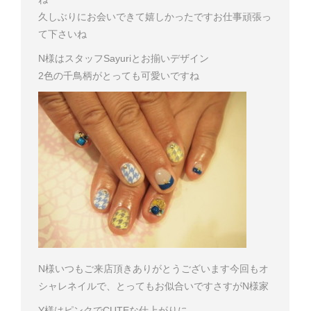
久しぶりにお会いできて嬉しかったです
お仕事頑張っ
て下さいね
N様はスタッフSayuriとお揃いデザイン
2色の千鳥柄がとっても可愛いですね
N様
いつもご来店頂きありがとうございます
今回もオ
シャレネイルで、とってもお似合いです
さすがN様家
Y様はピンクでCUTEな仕上がりに