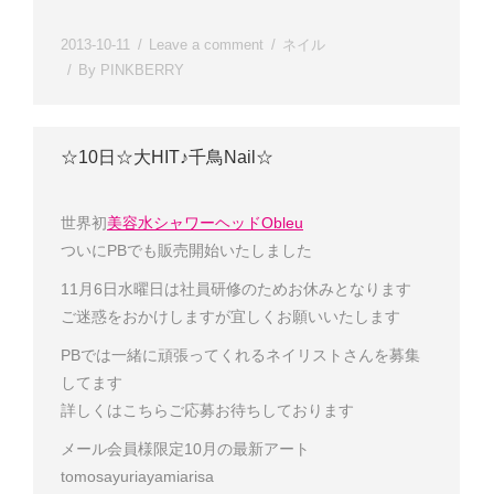
2013-10-11
Leave a comment
ネイル
By
PINKBERRY
☆10日☆大HIT♪千鳥Nail☆
世界初
美容水シャワーヘッドObleu
ついにPBでも販売開始いたしました
11月6日水曜日は社員研修のためお休みとなります
ご迷惑をおかけしますが宜しくお願いいたします
PBでは一緒に頑張ってくれるネイリストさんを募集
してます
詳しくはこちら
ご応募お待ちしております
メール会員様限定
10月の最新アート
tomo
sayuri
ayami
arisa