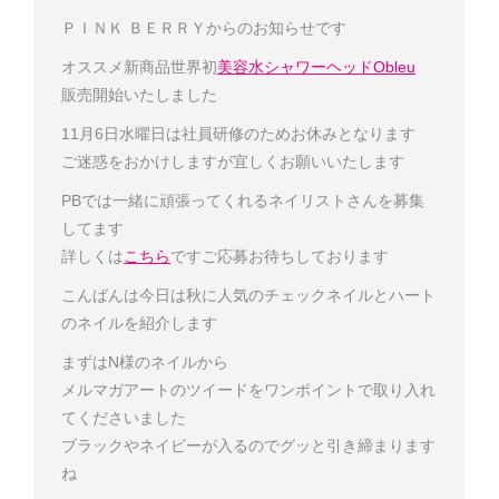
ＰＩＮＫ ＢＥＲＲＹ
からのお知らせです
オススメ新商品
世界初
美容水シャワーヘッドObleu
販売開始いたしました
11月6日水曜日は社員研修のためお休みとなります
ご迷惑をおかけしますが宜しくお願いいたします
PBでは一緒に頑張ってくれるネイリストさんを募集
してます
詳しくは
こちら
です
ご応募お待ちしております
こんばんは
今日は秋に人気のチェックネイルとハート
のネイルを紹介します
まずはN様のネイルから
メルマガアートのツイードをワンポイントで取り入れ
てくださいました
ブラックやネイビーが入るのでグッと引き締まります
ね