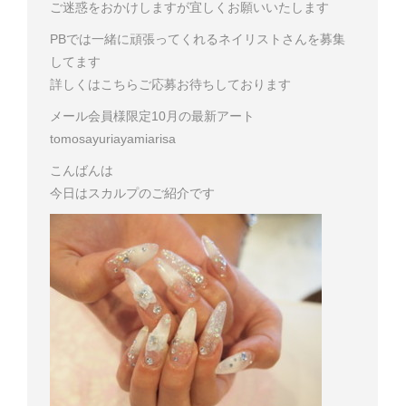
ご迷惑をおかけしますが宜しくお願いいたします
PBでは一緒に頑張ってくれるネイリストさんを募集
してます
詳しくはこちら
ご応募お待ちしております
メール会員様限定
10月の最新アート
tomo
sayuri
ayami
arisa
こんばんは
今日はスカルプのご紹介です