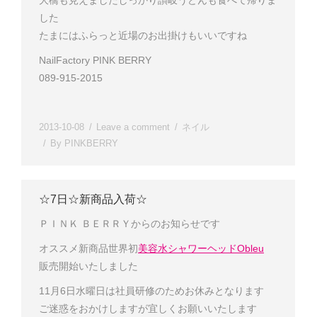
大橋も見えました
しっかり讃岐うどんも食べて帰りま
した
たまにはふらっと近場のお出掛けもいいですね
NailFactory PINK BERRY
089-915-2015
2013-10-08
Leave a comment
ネイル
By
PINKBERRY
☆7日☆新商品入荷☆
ＰＩＮＫ ＢＥＲＲＹ
からのお知らせです
オススメ新商品
世界初
美容水シャワーヘッドObleu
販売開始いたしました
11月6日水曜日は社員研修のためお休みとなります
ご迷惑をおかけしますが宜しくお願いいたします