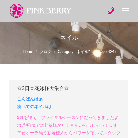
ネイル
You are here:
Home
ブログ
Category "ネイル"
(Page 424)
☆2日☆花嫁様大集合☆
こんばんはぁ
続いてのネイルは…
9月を迎え、ブライダルシーズンになってきましたよ
ね
近頃PBでは花嫁様がたくさんいらっしゃってます
幸せオーラ漂う新婦様方からパワーを頂いてスタッフ