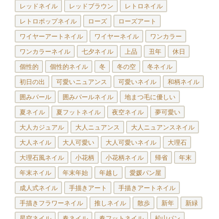
レッドネイル
レッドブラウン
レトロネイル
レトロポップネイル
ローズ
ローズアート
ワイヤーアートネイル
ワイヤーネイル
ワンカラー
ワンカラーネイル
七夕ネイル
上品
丑年
休日
個性的
個性的ネイル
冬
冬の空
冬ネイル
初日の出
可愛いニュアンス
可愛いネイル
和柄ネイル
囲みパール
囲みパールネイル
地まつ毛に優しい
夏ネイル
夏フットネイル
夜空ネイル
夢可愛い
大人カジュアル
大人ニュアンス
大人ニュアンスネイル
大人ネイル
大人可愛い
大人可愛いネイル
大理石
大理石風ネイル
小花柄
小花柄ネイル
帰省
年末
年末ネイル
年末年始
年越し
愛媛パン屋
成人式ネイル
手描きアート
手描きアートネイル
手描きフラワーネイル
推しネイル
散歩
新年
新緑
星空ネイル
春ネイル
春フットネイル
松山パン