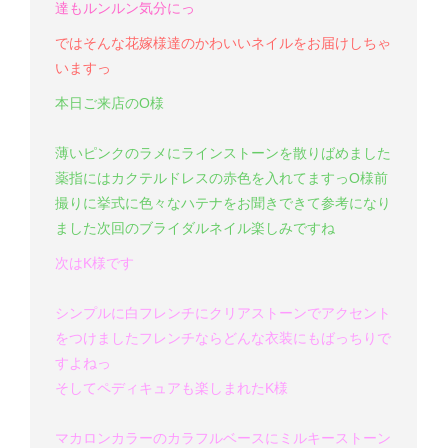
達もルンルン気分にっ
ではそんな花嫁様達のかわいいネイルをお届けしちゃ
いますっ
本日ご来店のO様
薄いピンクのラメにラインストーンを散りばめました
薬指にはカクテルドレスの赤色を入れてますっ
O様
前
撮りに挙式に色々なハテナをお聞きできて参考になり
ました
次回のブライダルネイル楽しみですね
次はK様です
シンプルに白フレンチにクリアストーンでアクセント
をつけました
フレンチならどんな衣装にもばっちりで
すよねっ
そしてペディキュアも楽しまれたK様
マカロンカラーのカラフルベースにミルキーストーン