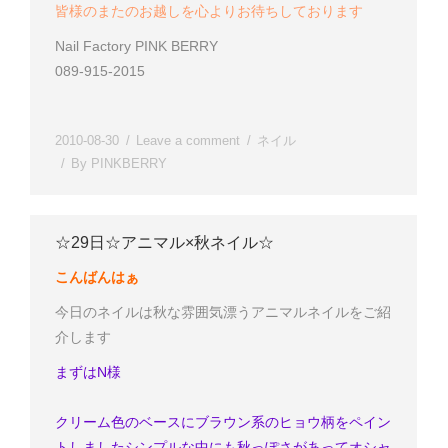
皆様のまたのお越しを心よりお待ちしております
Nail Factory PINK BERRY
089-915-2015
2010-08-30
Leave a comment
ネイル
By
PINKBERRY
☆29日☆アニマル×秋ネイル☆
こんばんはぁ
今日のネイルは秋な雰囲気漂うアニマルネイルをご紹
介します
まずはN様
クリーム色のベースにブラウン系のヒョウ柄をペイン
トしました
シンプルな中にも秋っぽさがあってオシャ