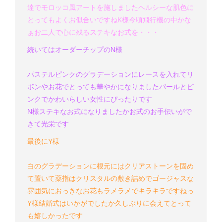
達でモロッコ風アートを施しました
ヘルシーな肌色に
とってもよくお似合いですね
K様
今頃飛行機の中かな
ぁ
お二人で心に残るステキなお式を・・・
続いてはオーダーチップのN様
パステルピンクのグラデーションにレースを入れて
リ
ボンやお花でとっても華やかになりました
パールとピ
ンクでかわいらしい女性にぴったりです
N様
ステキなお式になりましたか
お式のお手伝いがで
きて光栄です
最後にY様
白のグラデーションに根元にはクリアストーンを固め
て置いて
薬指はクリスタルの敷き詰めでゴージャスな
雰囲気に
おっきなお花もラメラメでキラキラですねっ
Y様
結婚式はいかがでしたか
久しぶりに会えてとって
も嬉しかったです