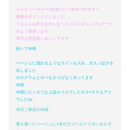
ヌーディーカラー1色塗りに一粒ｽﾄｰﾝがキラリ
薬指をポイントにしました
Ｔちゃんお爪がきれいなＴちゃんにはシンプルアート
がよく似合います
来月も恋話楽しみにしてます
続いてＭ様
ベージュに流れるようなラインを入れ、大人っぽさを
出しました
ホログラムとｽﾄｰﾝもさりげなく光ってます
Ｍ様
Ｍ様にピッタリな上品ネイルでした
ＧＯ×ＳＶもアリ
でしたね
本日ご来店のＭ様
落ち着いたベージュに1本だけゴールドリボンをかざ