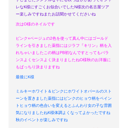
レなK様にすごくお似合いでした
N様
次の名古屋ツア
ー楽しみですね
またお話聞かせてくださいね
次はO様のネイルです
ピンク×ベージュの2色を使って真ん中にはゴールド
ラインを引きました
薬指にはジラフ『キリン』柄を入
れちゃいました
この柄はPB初
なんです
とってもバラ
ンスよくセンスよく決まりましたね
O様
秋のお洋服に
もばっちり決まりますね
最後にK様
ミルキーホワイト＆ピンクにホワイトオパールのスト
ーンを置きました
薬指にはピンクのヒョウ柄をペイン
ト
ヒョウ柄の色合いを変えるとふんわり女の子な雰囲
気になりましたね
K様
体調よくなってよかったですね
秋のイベントが楽しみですね