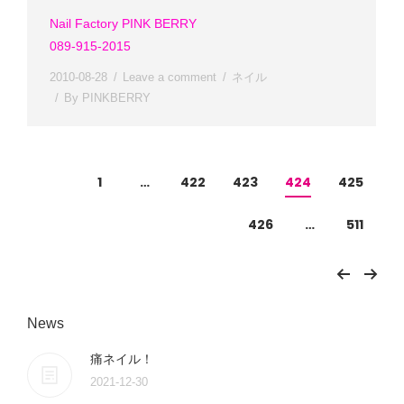
Nail Factory PINK BERRY
089-915-2015
2010-08-28
Leave a comment
ネイル
By
PINKBERRY
1
…
422
423
424
425
426
…
511
News
痛ネイル！
2021-12-30