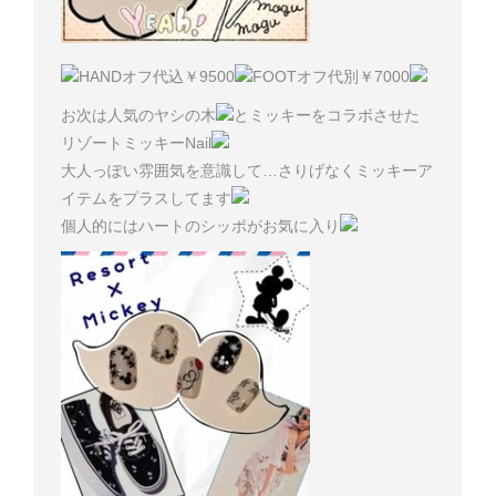
HANDオフ代込￥9500
FOOTオフ代別￥7000
お次は人気のヤシの木
とミッキーをコラボさせた
リゾートミッキーNail
大人っぽい雰囲気を意識して…さりげなくミッキーア
イテムをプラスしてます
個人的にはハートのシッポがお気に入り