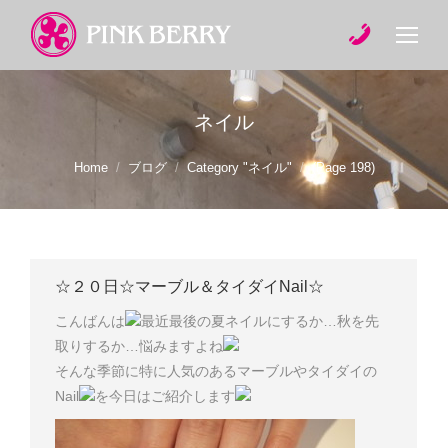
ネイル
You are here:
Home
ブログ
Category "ネイル"
(Page 198)
☆２０日☆マーブル＆タイダイNail☆
こんばんは
最近最後の夏ネイルにするか…秋を先
取りするか…悩みますよね
そんな季節に特に人気のあるマーブルやタイダイの
Nail
を今日はご紹介します