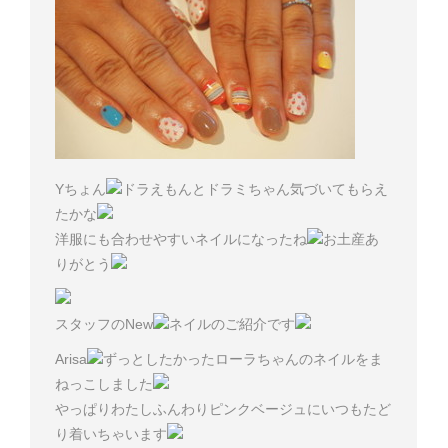
Yちょん
ドラえもんとドラミちゃん気づいてもらえ
たかな
洋服にも合わせやすいネイルになったね
お土産あ
りがとう
スタッフのNew
ネイルのご紹介です
Arisa
ずっとしたかったローラちゃんのネイルをま
ねっこしました
やっぱりわたしふんわりピンクベージュにいつもたど
り着いちゃいます